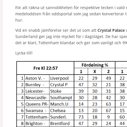
För att räkna ut sannolikheten för respektive tecken i vald
medeloddsen från oddsportal som jag sedan konverterar til
hur.
Vid en snabb jämförelse ser det ut som att
Crystal Palace
Sunderland ger jag inte mycket för i dagsläget. De har spec
det är klart, Tottenham blandar och ger som vanligt och 9%
Lycka till!