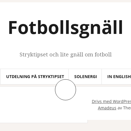
Fotbollsgnäll
Stryktipset och lite gnäll om fotboll
UTDELNING PÅ STRYKTIPSET
SOLENERGI
IN ENGLISH
ce
Drivs med WordPre
Amadeus
av The