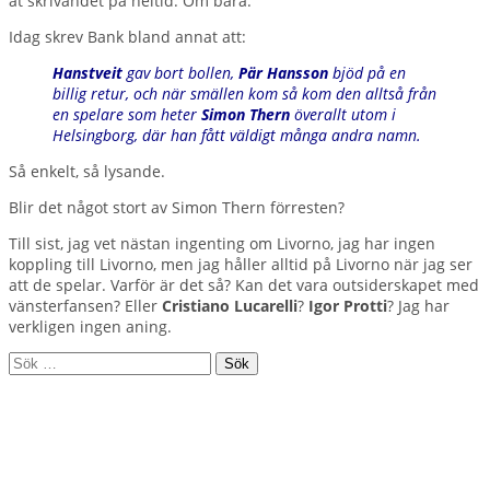
åt skrivandet på heltid. Om bara.
Idag skrev Bank bland annat att:
Hanstveit
gav bort bollen,
Pär Hansson
bjöd på en
billig retur, och när smällen kom så kom den alltså från
en spelare som heter
Simon Thern
överallt utom i
Helsingborg, där han fått väldigt många andra namn.
Så enkelt, så lysande.
Blir det något stort av Simon Thern förresten?
Till sist, jag vet nästan ingenting om Livorno, jag har ingen
koppling till Livorno, men jag håller alltid på Livorno när jag ser
att de spelar. Varför är det så? Kan det vara outsiderskapet med
vänsterfansen? Eller
Cristiano Lucarelli
?
Igor Protti
? Jag har
verkligen ingen aning.
Sök
efter: