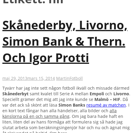
Skånederby, Livorno,
Simon Bank & Thern.
Och Igor Protti
maj 29, 2013
mars 15, 2014
Martin
Fotboll
Tyvärr har jag inte sett någon fotboll ikväll och missade därmed
Skånederbyt
samt kvalet till Serie A mellan
Empoli
och
Livorno
.
Speciellt grämer det mig att jag inte kunde se
Malmö – HIF
. Då
var det ack så skönt att läsa
Simon Banks
resumé av matchen
. I
en kort text fångar han alla händelser, alla bilder och
alla
känslorna på en och samma gång
. Om jag bara hade haft en
liten, liten del av hans förmåga att formulera sig så hade jag
slutat arbeta som beräkningsingenjör här och nu och ägnat mig