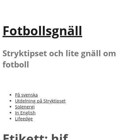
Gå
till
innehåll
Fotbollsgnäll
Stryktipset och lite gnäll om
fotboll
På svenska
Utdelning på Stryktipset
Solenergi
In English
Lifeedge
Etikett:
hif