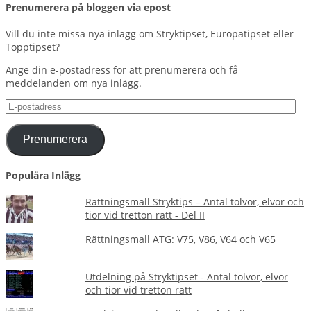
Prenumerera på bloggen via epost
Vill du inte missa nya inlägg om Stryktipset, Europatipset eller
Topptipset?
Ange din e-postadress för att prenumerera och få
meddelanden om nya inlägg.
E-
postadress
Prenumerera
Populära Inlägg
Rättningsmall Stryktips – Antal tolvor, elvor och
tior vid tretton rätt - Del II
Rättningsmall ATG: V75, V86, V64 och V65
Utdelning på Stryktipset - Antal tolvor, elvor
och tior vid tretton rätt