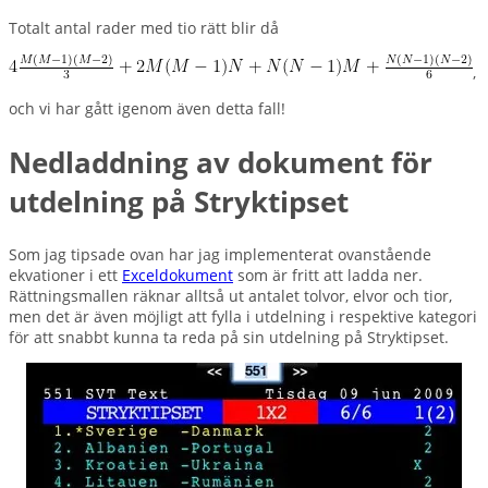
Totalt antal rader med tio rätt blir då
,
och vi har gått igenom även detta fall!
Nedladdning av dokument för
utdelning på Stryktipset
Som jag tipsade ovan har jag implementerat ovanstående
ekvationer i ett
Exceldokument
som är fritt att ladda ner.
Rättningsmallen räknar alltså ut antalet tolvor, elvor och tior,
men det är även möjligt att fylla i utdelning i respektive kategori
för att snabbt kunna ta reda på sin utdelning på Stryktipset.