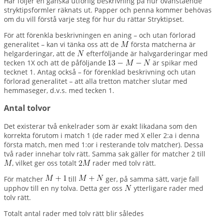
Här följer en ganska utförlig beskrivning på hur ovanstående
stryktipsformler räknats ut. Papper och penna kommer behövas
om du vill förstå varje steg för hur du rättar Stryktipset.
För att förenkla beskrivningen en aning – och utan förlorad
generalitet – kan vi tänka oss att de
första matcherna är
helgarderingar, att de
efterföljande är halvgarderingar med
tecken 1X och att de påföljande
är spikar med
tecknet 1. Antag också – för förenklad beskrivning och utan
förlorad generalitet – att alla tretton matcher slutar med
hemmaseger, d.v.s. med tecken 1.
Antal tolvor
Det existerar två enkelrader som är exakt likadana som den
korrekta förutom i match 1 (de rader med X eller 2:a i denna
första match, men med 1:or i resterande tolv matcher). Dessa
två rader innehar tolv rätt. Samma sak gäller för matcher 2 till
, vilket ger oss totalt
rader med tolv rätt.
För matcher
till
ger, på samma sätt, varje fall
upphov till en ny tolva. Detta ger oss
ytterligare rader med
tolv rätt.
Totalt antal rader med tolv rätt blir således