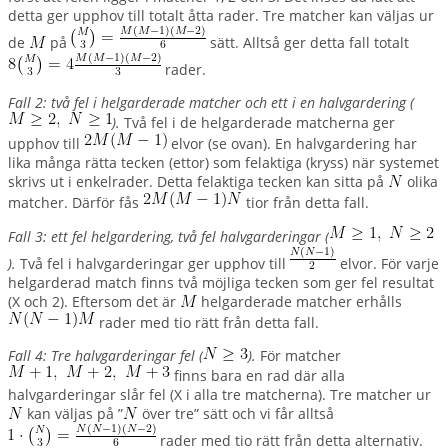
detta ger upphov till totalt åtta rader. Tre matcher kan väljas ur
de
på
sätt. Alltså ger detta fall totalt
rader.
Fall 2: två fel i helgarderade matcher och ett i en halvgardering
(
).
Två fel i de helgarderade matcherna ger
upphov till
elvor (se ovan). En halvgardering har
lika många rätta tecken (ettor) som felaktiga (kryss) när systemet
skrivs ut i enkelrader. Detta felaktiga tecken kan sitta på
olika
matcher. Därför fås
tior från detta fall.
Fall 3: ett fel helgardering, två fel halvgarderingar (
).
Två fel i halvgarderingar ger upphov till
elvor. För varje
helgarderad match finns två möjliga tecken som ger fel resultat
(X och 2). Eftersom det är
helgarderade matcher erhålls
rader med tio rätt från detta fall.
Fall 4: Tre halvgarderingar fel (
).
För matcher
finns bara en rad där alla
halvgarderingar slår fel (X i alla tre matcherna). Tre matcher ur
kan väljas på ”
över tre” sätt och vi får alltså
rader med tio rätt från detta alternativ.