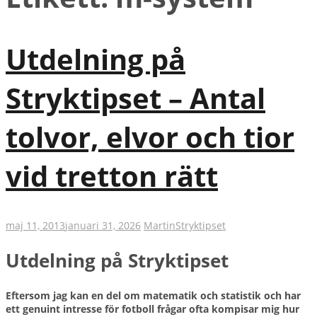
Utdelning på
Stryktipset – Antal
tolvor, elvor och tior
vid tretton rätt
maj 11, 2013
januari 31, 2026
Martin
Stryktipset
Utdelning på Stryktipset
Eftersom jag kan en del om matematik och statistik och har
ett genuint intresse för fotboll frågar ofta kompisar mig hur