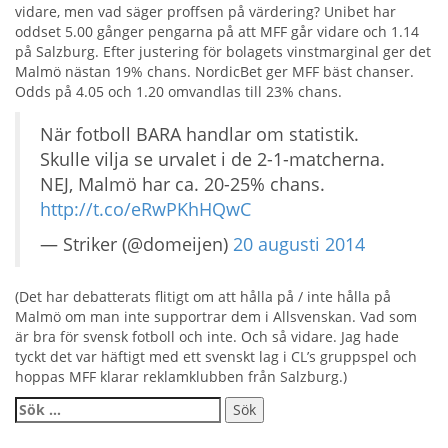
vidare, men vad säger proffsen på värdering? Unibet har
oddset 5.00 gånger pengarna på att MFF går vidare och 1.14
på Salzburg. Efter justering för bolagets vinstmarginal ger det
Malmö nästan 19% chans. NordicBet ger MFF bäst chanser.
Odds på 4.05 och 1.20 omvandlas till 23% chans.
När fotboll BARA handlar om statistik.
Skulle vilja se urvalet i de 2-1-matcherna.
NEJ, Malmö har ca. 20-25% chans.
http://t.co/eRwPKhHQwC
— Striker (@domeijen)
20 augusti 2014
(Det har debatterats flitigt om att hålla på / inte hålla på
Malmö om man inte supportrar dem i Allsvenskan. Vad som
är bra för svensk fotboll och inte. Och så vidare. Jag hade
tyckt det var häftigt med ett svenskt lag i CL’s gruppspel och
hoppas MFF klarar reklamklubben från Salzburg.)
Sök
efter: