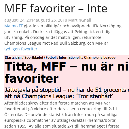
MFF favoriter – Inte
augusti 24, 2014
augusti 26, 2018
Martin
Gnäll
Malmö FF
gjorde sin plikt igår och avväpnade IFK Norrköping
ganska enkelt. Dock ska tilläggas att Peking fick en tidig
utvisning. På onsdag är det match igen, returmöte i
Champions League mot Red Bull Salzburg, och MFF är
tydligen favoriter
.
Aftonbladet skrev efter den första matchen att MFF var
favoriter att gå vidare efter deras sena reducering till 2-1 i
Österrike. De använde statistik från Infostrada
på samtliga
europeiska cupmatcher av utslagskaraktär (hemma/borta)
sedan 1955
. Av alla som slutade 2-1 till hemmalaget i första