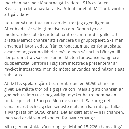
matchen har motståndarna gått vidare i 51% av fallen.
Baserat på detta hävdar alltså Aftonbladet att MFF är favoriter
att gå vidare.
Detta är såklart inte sant och det tror jag egentligen att
Aftonbladet är väldigt medvetna om. Denna typ av
medelvärdesstatistik är totalt ointressant när det gäller att
skatta Malmös chanser att avancera till gruppspelet. Ska man
använda historisk data från europacupmatcher för att skatta
avancemangssannolikheter måste man såklart ta hänsyn till
fler parametrar, så som sannolikheten för avancemang före
dubbelmötet. Siffrorna i sig som Infostrada presenterar är
mycket intressanta, men de måste användas med någon slags
substans.
Att MFF:s spelare går ut och pratar om en 50/50-chans är
givet. De måste tror på sig själva och intala sig att chansen är
god och Malmö FF är nog väldigt mycket bättre hemma än
borta, speciellt i Europa. Men de som sett Salzburg det
senaste året och såg den senaste matchen kan inte på fullast
allvar prata om 50/50-chans. Det är klart att MFF har chansen,
men vad är då sannolikheten för avancemang?
Min ogenomtänkta värdering ger Malmö 15-20% chans att gå