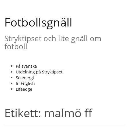
Gå
till
innehåll
Fotbollsgnäll
Stryktipset och lite gnäll om
fotboll
På svenska
Utdelning på Stryktipset
Solenergi
In English
Lifeedge
Etikett:
malmö ff