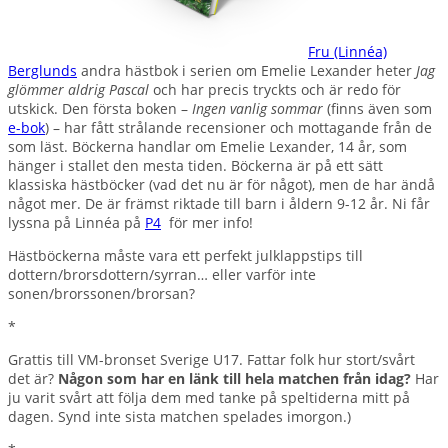
Fru (Linnéa)
Berglunds
andra hästbok i serien om Emelie Lexander heter
Jag
glömmer aldrig Pascal
och har precis tryckts och är redo för
utskick. Den första boken –
Ingen vanlig sommar
(finns även som
e-bok
) – har fått strålande recensioner och mottagande från de
som läst. Böckerna handlar om Emelie Lexander, 14 år, som
hänger i stallet den mesta tiden. Böckerna är på ett sätt
klassiska hästböcker (vad det nu är för något), men de har ändå
något mer. De är främst riktade till barn i åldern 9-12 år. Ni får
lyssna på Linnéa på
P4
för mer info!
Hästböckerna måste vara ett perfekt julklappstips till
dottern/brorsdottern/syrran… eller varför inte
sonen/brorssonen/brorsan?
*
Grattis till VM-bronset Sverige U17. Fattar folk hur stort/svårt
det är?
Någon som har en länk till hela matchen från idag?
Har
ju varit svårt att följa dem med tanke på speltiderna mitt på
dagen. Synd inte sista matchen spelades imorgon.)