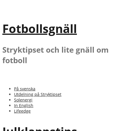
Gå
till
innehåll
Fotbollsgnäll
Stryktipset och lite gnäll om
fotboll
På svenska
Utdelning på Stryktipset
Solenergi
In English
Lifeedge