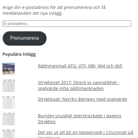
Ange din e-postadress för att prenumerera och få
meddelanden om nya inlägg.
E-
postadress
Prenumerera
Populära Inlägg
Rättningsmall ATG: V75, V86, V64 och V65
Stryktipset 2017: Streck vs sannolikhet -
spelvärde mha oddsmarknaden
Stryktipset: Norrby återigen med spelvärde
Burnley snuskigt överstreckade i dagens
Stryktips
Det ser ut att bli en toppenspik i Cincinnati på