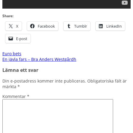
Share:
X
Facebook
Tumblr
LinkedIn
E-post
Inläggsnavigering
Euro bets
En jävla fars – Bra Anders Westgårdh
Lämna ett svar
Din e-postadress kommer inte publiceras.
Obligatoriska fält är
märkta
*
Kommentar
*