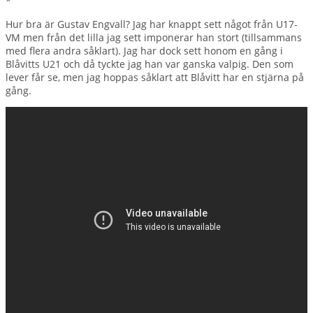
*
Hur bra är Gustav Engvall? Jag har knappt sett något från U17-
VM men från det lilla jag sett imponerar han stort (tillsammans
med flera andra såklart). Jag har dock sett honom en gång i
Blåvitts U21 och då tyckte jag han var ganska valpig. Den som
lever får se, men jag hoppas såklart att Blåvitt har en stjärna på
gång.