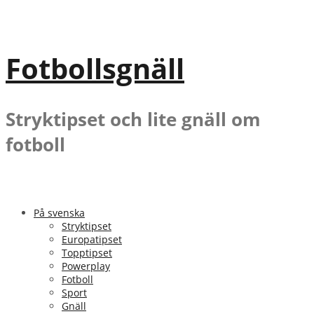
Gå
till
innehåll
Fotbollsgnäll
Stryktipset och lite gnäll om
fotboll
På svenska
Stryktipset
Europatipset
Topptipset
Powerplay
Fotboll
Sport
Gnäll