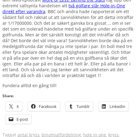
extremt sällsynta händelsen att
två golfare slår Hole-in-One
direkt efter varandra
. BBC och andra hade rapporterat om ett
sådant fall och räknat ut att sannolikheten för att detta inträffar
är 1/17000000. Och det är säkert ganska bra gissat … om vi ser
det som en isolerad händelse med två golfare under en specifik
golfrunda. Men är det särskilt konstigt att det inträffar då och
då? Det borde det väl inte vara? Sannolikheten borde öka på en
medelgolfrunda där många ju inte spelar i par. En boll med tre
eller fyra spelare ökar antalet möjligheter väsentligt. Och tittar
vi på alla par över en hel dag på en viss golfbana så ökar det
igen. Eller alla par på en bana i ett helt år. Eller på alla banor i
ett land. Och så vidare. Jag tänker att sannolikheten att det
inträffar då och då i världen är praktiskt taget 1!
Fundera alltid en gång till!
Share:
X
Facebook
Tumblr
LinkedIn
E-post
Taggat
antal kryss
,
binomialfördelning
,
hole in one
,
kryss
,