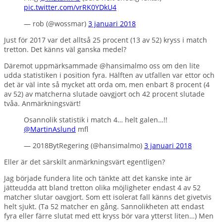
pic.twitter.com/vrRK0YDkU4
— rob (@wossmar)
3 januari 2018
Just för 2017 var det alltså 25 procent (13 av 52) kryss i match
tretton. Det känns väl ganska medel?
Däremot uppmärksammade @hansimalmo oss om den lite
udda statistiken i position fyra. Hälften av utfallen var ettor och
det är väl inte så mycket att orda om, men enbart 8 procent (4
av 52) av matcherna slutade oavgjort och 42 procent slutade
tvåa. Anmärkningsvärt!
Osannolik statistik i match 4… helt galen…!!
@MartinAslund
mfl
— 2018BytRegering (@hansimalmo)
3 januari 2018
Eller är det särskilt anmärkningsvärt egentligen?
Jag började fundera lite och tänkte att det kanske inte är
jätteudda att bland tretton olika möjligheter endast 4 av 52
matcher slutar oavgjort. Som ett isolerat fall känns det givetvis
helt sjukt. (Ta 52 matcher en gång. Sannolikheten att endast
fyra eller färre slutat med ett kryss bör vara ytterst liten…) Men