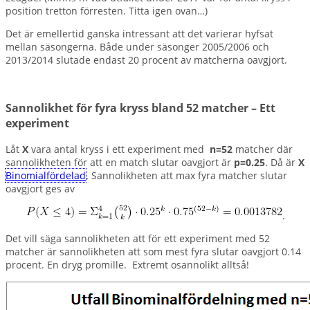
position tretton förresten. Titta igen ovan…)
Det är emellertid ganska intressant att det varierar hyfsat
mellan säsongerna. Både under säsonger 2005/2006 och
2013/2014 slutade endast 20 procent av matcherna oavgjort.
Sannolikhet för fyra kryss bland 52 matcher – Ett
experiment
Låt
X
vara antal kryss i ett experiment med
n=52
matcher där
sannolikheten för att en match slutar oavgjort är
p=0.25
. Då är
X
Binomialfördelad
. Sannolikheten att max fyra matcher slutar
oavgjort ges av
.
Det vill säga sannolikheten att för ett experiment med 52
matcher är sannolikheten att som mest fyra slutar oavgjort 0.14
procent. En dryg promille. Extremt osannolikt alltså!