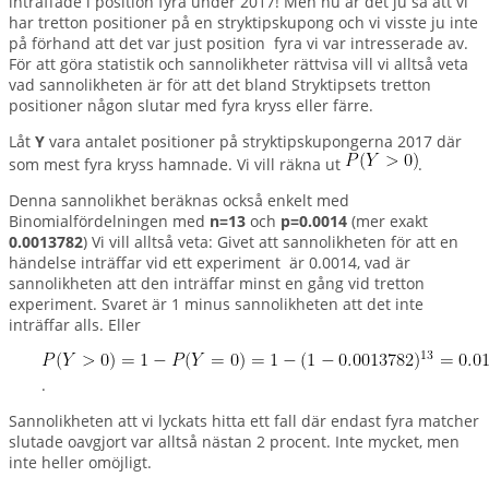
inträffade i position fyra under 2017! Men nu är det ju så att vi
har tretton positioner på en stryktipskupong och vi visste ju inte
på förhand att det var just position fyra vi var intresserade av.
För att göra statistik och sannolikheter rättvisa vill vi alltså veta
vad sannolikheten är för att det bland Stryktipsets tretton
positioner någon slutar med fyra kryss eller färre.
Låt
Y
vara antalet positioner på stryktipskupongerna 2017 där
som mest fyra kryss hamnade. Vi vill räkna ut
.
Denna sannolikhet beräknas också enkelt med
Binomialfördelningen med
n=13
och
p=0.0014
(mer exakt
0.0013782
) Vi vill alltså veta: Givet att sannolikheten för att en
händelse inträffar vid ett experiment är 0.0014, vad är
sannolikheten att den inträffar minst en gång vid tretton
experiment. Svaret är 1 minus sannolikheten att det inte
inträffar alls. Eller
.
Sannolikheten att vi lyckats hitta ett fall där endast fyra matcher
slutade oavgjort var alltså nästan 2 procent. Inte mycket, men
inte heller omöjligt.