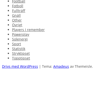
Football
Fotboll
Fullträff
Gnäll
Other
Övrigt
Players I remember
Powerplay
Solenergi
Sport
Statistik
Stryktipset
Topptipset
Drivs med WordPress
|
Tema:
Amadeus
av Themeisle.