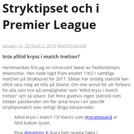
Stryktipset och i
Premier League
januari 14, 2018
juli 2, 2018
Martin
Statistik
Inte alltid kryss i match tretton?
Häromveckan fick jag en intressant tweet av Twitterkompis
@wossmar. Han hade tagit fram antalet 1/X/2 i samtliga
matcher på Stryktipset för 2017. Sådan här onödig statistik kan
alltid vara rolig att titta på ibland. Om inte annat för att förklara
för alla som tror på omöjligheter som ”Alltid kryss i match
tretton” och så vidare. Det finns givetvis ingen statistik som
stödjer påståenden om fler antal kryss i en specifik
stryktipsmatch över vettigt långa tidsperioder.
Alltid kryss i match 13? Känns som
@strattepand
är
förd bakom ljuset.
Ping
@mattinn_b
(bara helt onödig fakta.)