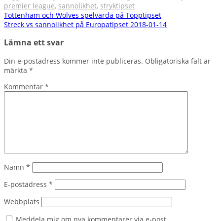
premier league
,
sannolikhet
,
stryktipset
Inläggsnavigering
Tottenham och Wolves spelvärda på Topptipset
Streck vs sannolikhet på Europatipset 2018-01-14
Lämna ett svar
Din e-postadress kommer inte publiceras.
Obligatoriska fält är
märkta
*
Kommentar
*
Namn
*
E-postadress
*
Webbplats
Meddela mig om nya kommentarer via e-post.