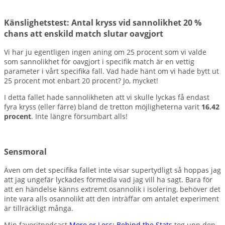
Känslighetstest: Antal kryss vid sannolikhet 20 %
chans att enskild match slutar oavgjort
Vi har ju egentligen ingen aning om 25 procent som vi valde
som sannolikhet för oavgjort i specifik match är en vettig
parameter i vårt specifika fall. Vad hade hänt om vi hade bytt ut
25 procent mot enbart 20 procent? Jo, mycket!
I detta fallet hade sannolikheten att vi skulle lyckas få endast
fyra kryss (eller färre) bland de tretton möjligheterna varit
16.42
procent
. Inte längre försumbart alls!
Sensmoral
Även om det specifika fallet inte visar supertydligt så hoppas jag
att jag ungefär lyckades förmedla vad jag vill ha sagt. Bara för
att en händelse känns extremt osannolik i isolering, behöver det
inte vara alls osannolikt att den inträffar om antalet experiment
är tillräckligt många.
Min favoritpodcast
More or Less: Behind the Stats
tog upp den