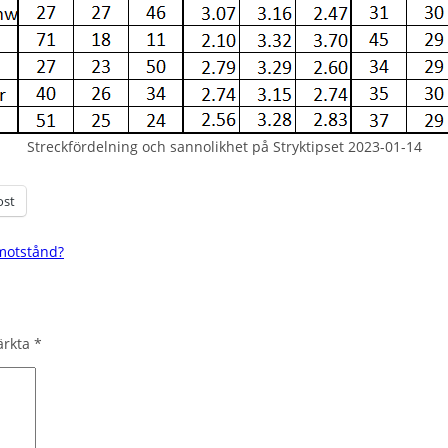
Streckfördelning och sannolikhet på Stryktipset 2023-01-14
ost
 motstånd?
märkta
*