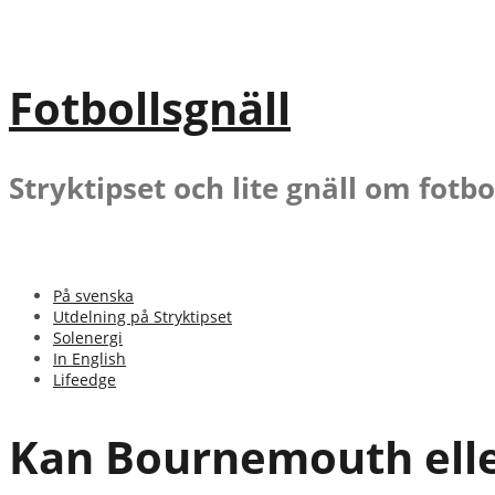
Gå
till
innehåll
Fotbollsgnäll
Stryktipset och lite gnäll om fotbo
På svenska
Utdelning på Stryktipset
Solenergi
In English
Lifeedge
Kan Bournemouth eller