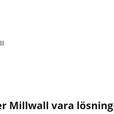
ll
 Millwall vara lösnin