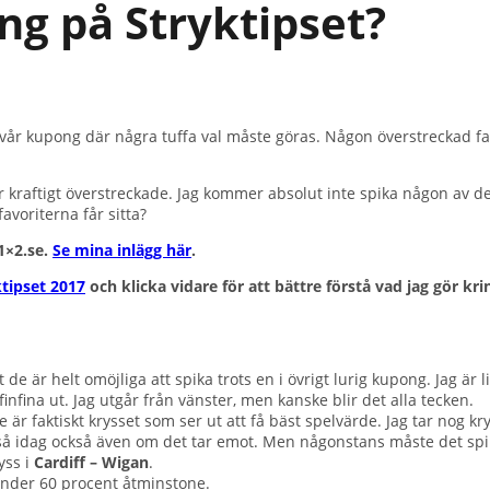
ng på Stryktipset?
svår kupong där några tuffa val måste göras. Någon överstreckad favo
 kraftigt överstreckade. Jag kommer absolut inte spika någon av de
favoriterna får sitta?
 1×2.se.
Se mina inlägg här
.
ktipset 2017
och klicka vidare för att bättre förstå vad jag gör k
t de är helt omöjliga att spika trots en i övrigt lurig kupong. Jag är 
finfina ut. Jag utgår från vänster, men kanske blir det alla tecken.
te är faktiskt krysset som ser ut att få bäst spelvärde. Jag tar nog
 så idag också även om det tar emot. Men någonstans måste det spi
yss i
Cardiff – Wigan
.
 under 60 procent åtminstone.