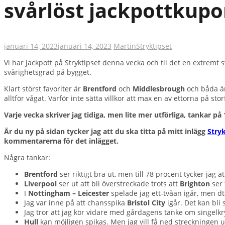
svårlöst jackpottkupo
januari 14, 2023
januari 14, 2023
Martin
Stryktipset
Vi har jackpott på Stryktipset denna vecka och til det en extremt 
svårighetsgrad på bygget.
Klart störst favoriter är
Brentford
och
Middlesbrough
och båda är
alltför vågat. Varför inte sätta villkor att max en av ettorna på stor
Varje vecka skriver jag tidiga, men lite mer utförliga, tankar på
Är du ny på sidan tycker jag att du ska titta på mitt inlägg
Stry
kommentarerna för det inlägget.
Några tankar:
Brentford
ser riktigt bra ut, men till 78 procent tycker jag at
Liverpool
ser ut att bli överstreckade trots att
Brighton
ser 
I
Nottingham – Leicester
spelade jag ett-tvåan igår, men d
Jag var inne på att chansspika
Bristol City
igår. Det kan bli
Jag tror att jag kör vidare med gårdagens tanke om singelkr
Hull
kan möjligen spikas. Men jag vill få ned streckningen