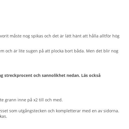
rit måste nog spikas och det är lätt hänt att hålla alltför hög
m och är lite sugen på att plocka bort båda. Men det blir nog
ring streckprocent och sannolikhet nedan. Läs också
lite grann inne på x2 till och med.
 krysset som utgångstecken och kompletterar med en av sidorna.
kas.