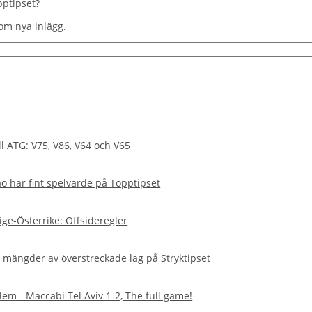
pptipset?
om nya inlägg.
l ATG: V75, V86, V64 och V65
ao har fint spelvärde på Topptipset
ige-Österrike: Offsideregler
av mängder av överstreckade lag på Stryktipset
lem - Maccabi Tel Aviv 1-2, The full game!