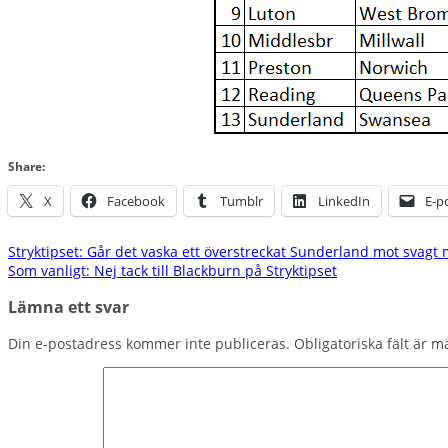
Share:
X
Facebook
Tumblr
LinkedIn
E-p
Inläggsnavigering
Stryktipset: Går det vaska ett överstreckat Sunderland mot svagt
Som vanligt: Nej tack till Blackburn på Stryktipset
Lämna ett svar
Din e-postadress kommer inte publiceras.
Obligatoriska fält är 