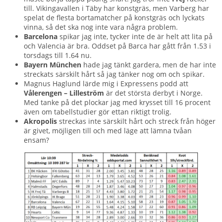
till. Vikingavallen i Täby har konstgräs, men Varberg har
spelat de flesta bortamatcher på konstgräs och lyckats
vinna, så det ska nog inte vara några problem.
Barcelona
spikar jag inte, tycker inte de är helt att lita på
och Valencia är bra. Oddset på Barca har gått från 1.53 i
torsdags till 1.64 nu.
Bayern München
hade jag tänkt gardera, men de har inte
streckats särskilt hårt så jag tänker nog om och spikar.
Magnus Haglund lärde mig i Expressens podd att
Vålerengen – Lilleström
är det största derbyt i Norge.
Med tanke på det plockar jag med krysset till 16 procent
även om tabellstudier gör ettan riktigt trolig.
Akropolis
streckas inte särskilt hårt och streck från höger
är givet, möjligen till och med läge att lämna tvåan
ensam?