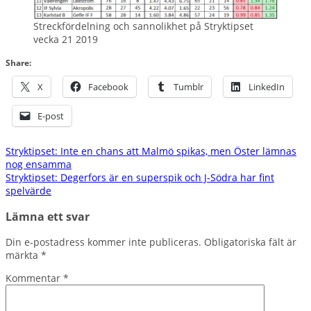
Streckfördelning och sannolikhet på Stryktipset
vecka 21 2019
Share:
X
Facebook
Tumblr
LinkedIn
E-post
Inläggsnavigering
Stryktipset: Inte en chans att Malmö spikas, men Öster lämnas
nog ensamma
Stryktipset: Degerfors är en superspik och J-Södra har fint
spelvärde
Lämna ett svar
Din e-postadress kommer inte publiceras.
Obligatoriska fält är
märkta
*
Kommentar
*