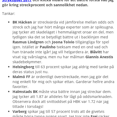
gör kring streckprocent och sannolikhet nedan.
Tankar:
BK Häcken
är streckvärda vid jämförelse mellan odds och
streck och jag har hört många experter som är spiksugna.
Jag tycker att skadeläget i hemmalägret oroar en del, men
tydligen ska det se betydligt bättre ut i backlinjen med
Rasmus Lindgren
och
Joona Toivio
tillgängliga för spel
igen. Istället är
Paulinho
tveksam med en ond vad och
han tränade inte igår! Jag vill helgardera är,
Blåvitt
har
visat sig svårslagna, men nu har målman
Giannis Anestis
skadebekymmer.
Helsingborg
till 63 procent spikar jag aldrig med tanke på
deras status just nu.
Malmö FF
är ordentligt överstreckade, men jag gör det
nog enkelt för mig och spikar ettan. Garderar hellre andra
favoriter.
Halmstads BK
måste visa bättre innan jag streckar dem.
Jag tycker att 1.87 är alldeles för lågt på oddsmarknaden.
Observera dock att snittoddset på HBK var 1.72 när jag
tittade i torsdags!
Varberg
spikar jag till 57 procent trots att de givetvis
måste börja tappa poäng snart. Jag tror inte
Frej
räcker