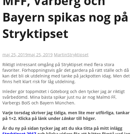
MFF, Varberg och
Bayern spikas nog på
Stryktipset
maj 25, 2019
maj 25, 2019
Martin
Stryktipset
Riktigt intressant omgång på Stryktipset med flera stora
favoriter. Förhoppningsvis går det gardera på rätt ställe och då
kan det bli ok utdelning med tanke på jackpotten idag. Men det
finns helt klart risk för låg utdelning.
Inleder gör toppmötet i Göteborg och den tycker jag är riktigt
svårbedömd. Mina bästa spikar just nu är nog Malmö FF,
Varbergs BoIS och Bayern München.
Varje torsdag skriver jag tidiga, men lite mer utförliga, tankar
på 1×2. Klicka på länk under
Länkar
till höger.
Är du ny på sidan tycker jag att du ska titta på mitt inlägg
Stryktipset 2017
och klicka vidare för att bättre förstå vad jag