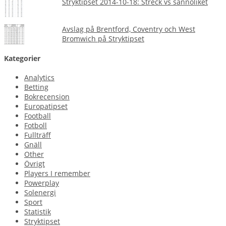
Stryktipset 2014-10-18: Streck vs sannoliket
Avslag på Brentford, Coventry och West
Bromwich på Stryktipset
Kategorier
Analytics
Betting
Bokrecension
Europatipset
Football
Fotboll
Fullträff
Gnäll
Other
Övrigt
Players I remember
Powerplay
Solenergi
Sport
Statistik
Stryktipset