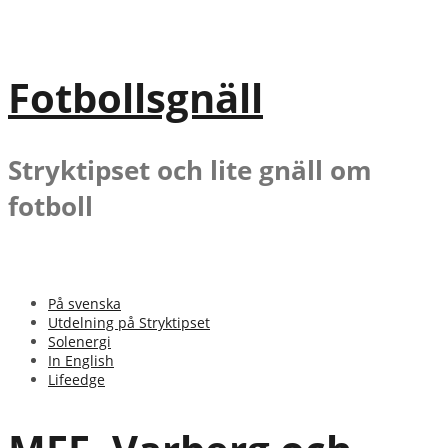
Gå
till
innehåll
Fotbollsgnäll
Stryktipset och lite gnäll om
fotboll
På svenska
Utdelning på Stryktipset
Solenergi
In English
Lifeedge