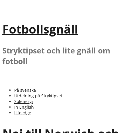
Gå
till
innehåll
Fotbollsgnäll
Stryktipset och lite gnäll om
fotboll
På svenska
Utdelning på Stryktipset
Solenergi
In English
Lifeedge