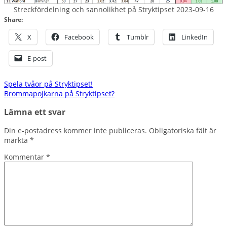
Streckfördelning och sannolikhet på Stryktipset 2023-09-16
Share:
X
Facebook
Tumblr
LinkedIn
E-post
Inläggsnavigering
Spela tvåor på Stryktipset!
Brommapojkarna på Stryktipset?
Lämna ett svar
Din e-postadress kommer inte publiceras.
Obligatoriska fält är
märkta
*
Kommentar
*