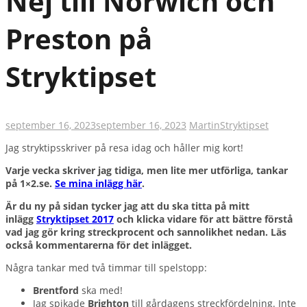
Nej till Norwich och
Preston på
Stryktipset
september 16, 2023
september 16, 2023
Martin
Stryktipset
Jag stryktipsskriver på resa idag och håller mig kort!
Varje vecka skriver jag tidiga, men lite mer utförliga, tankar
på 1×2.se.
Se mina inlägg här
.
Är du ny på sidan tycker jag att du ska titta på mitt
inlägg
Stryktipset 2017
och klicka vidare för att bättre förstå
vad jag gör kring streckprocent och sannolikhet nedan. Läs
också kommentarerna för det inlägget.
Några tankar med två timmar till spelstopp:
Brentford
ska med!
Jag spikade
Brighton
till gårdagens streckfördelning. Inte