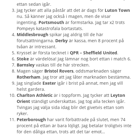
ettan sedan igår.
Jag tycker att alla påstår att det är dags för
Luton Town
nu. Så känner jag också i magen, men de visar
ingenting.
Portsmouth
är formstarka. Jag tar x2 trots
Pompeys katastrofala bortastats.
Middlesbrough
spikar jag aldrig till de här
förutsättningarna.
Derby
är kassa, men 8 procent på
tvåan är intressant.
Krysset är första tecknet i
QPR – Sheffield United
.
Stoke
är värdelösa! Jag lämnar nog bort ettan i match 6.
Barnsley
vaskas till de här strecken.
Magen säger
Bristol Rovers
, oddsmarknaden säger
Rotherham
. Jag tror att jag låter marknaden bestämma.
Jag singlade
Exeter
igår i brist på annat, men jag vill
helst gardera.
Charlton Athletic
är i toppform. Jag tycker att
Leyton
Orient
ständigt underskattas. Jag tog alla tecken igår.
Tvingas jag välja sida idag blir det givetvis ettan som
ryker.
Peterborough
har varit förbättrade på slutet, men 74
procent på ettan är bara löjligt. Jag betalar troligtvis inte
för den dåliga ettan, trots att det tar emot…