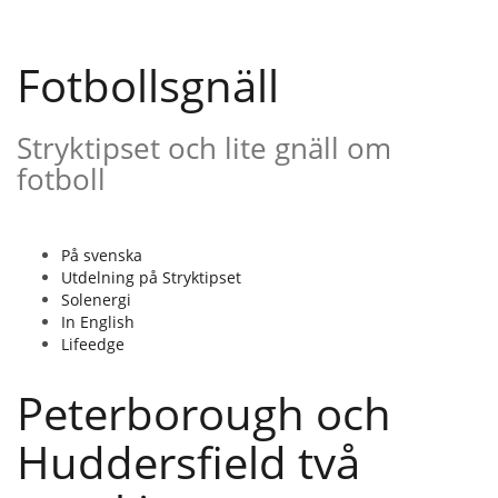
Gå
till
innehåll
Fotbollsgnäll
Stryktipset och lite gnäll om
fotboll
På svenska
Utdelning på Stryktipset
Solenergi
In English
Lifeedge
Peterborough och
Huddersfield två