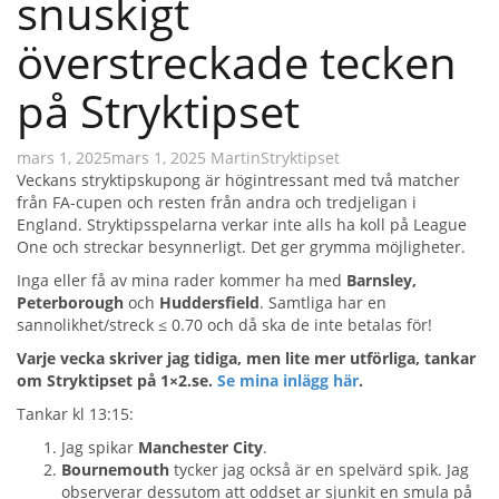
snuskigt
överstreckade tecken
på Stryktipset
mars 1, 2025
mars 1, 2025
Martin
Stryktipset
Veckans stryktipskupong är högintressant med två matcher
från FA-cupen och resten från andra och tredjeligan i
England. Stryktipsspelarna verkar inte alls ha koll på League
One och streckar besynnerligt. Det ger grymma möjligheter.
Inga eller få av mina rader kommer ha med
Barnsley,
Peterborough
och
Huddersfield
. Samtliga har en
sannolikhet/streck ≤ 0.70 och då ska de inte betalas för!
Varje vecka skriver jag tidiga, men lite mer utförliga, tankar
om Stryktipset på 1×2.se.
Se mina inlägg här
.
Tankar kl 13:15:
Jag spikar
Manchester City
.
Bournemouth
tycker jag också är en spelvärd spik. Jag
observerar dessutom att oddset ar sjunkit en smula på