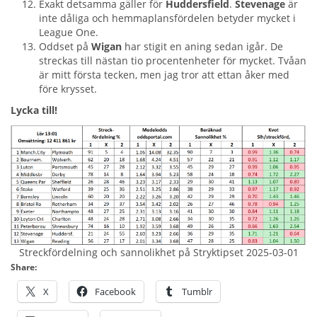
Exakt detsamma gäller för
Huddersfield
.
Stevenage
är
inte dåliga och hemmaplansfördelen betyder mycket i
League One.
Oddset på
Wigan
har stigit en aning sedan igår. De
streckas till nästan tio procentenheter för mycket. Tvåan
är mitt första tecken, men jag tror att ettan åker med
före krysset.
Lycka till!
Streckfördelning och sannolikhet på Stryktipset 2025-03-01
Share:
X
Facebook
Tumblr