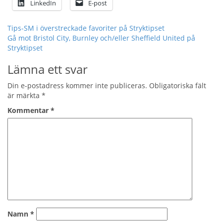
LinkedIn
E-post
Inläggsnavigering
Tips-SM i överstreckade favoriter på Stryktipset
Gå mot Bristol City, Burnley och/eller Sheffield United på
Stryktipset
Lämna ett svar
Din e-postadress kommer inte publiceras.
Obligatoriska fält
är märkta
*
Kommentar
*
Namn
*