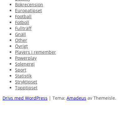
Bokrecension
Europatipset
Football
Fotboll
Fullträff
Gnäll
Other
Övrigt
Players I remember
Powerplay
Solenergi
Sport
Statistik
Stryktipset
Topptipset
Drivs med WordPress
|
Tema:
Amadeus
av Themeisle.