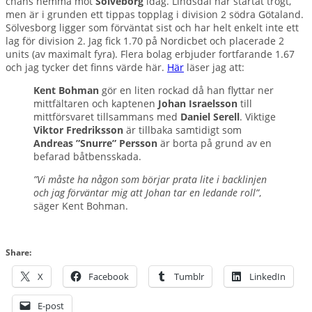
chans hemma mot
Sölveborg
idag. Lindsdal har startat trögt,
men är i grunden ett tippas topplag i division 2 södra Götaland.
Sölvesborg ligger som förväntat sist och har helt enkelt inte ett
lag för division 2. Jag fick 1.70 på Nordicbet och placerade 2
units (av maximalt fyra). Flera bolag erbjuder fortfarande 1.67
och jag tycker det finns värde här.
Här
läser jag att:
Kent
Bohman
gör en liten rockad då han flyttar ner
mittfältaren och kaptenen
Johan
Israelsson
till
mittförsvaret tillsammans med
Daniel
Serell
. Viktige
Viktor
Fredriksson
är tillbaka samtidigt som
Andreas ”Snurre” Persson
är borta på grund av en
befarad båtbensskada.
”Vi måste ha någon som börjar prata lite i backlinjen
och jag förväntar mig att Johan tar en ledande roll”
,
säger Kent
Bohman.
Share:
X
Facebook
Tumblr
LinkedIn
E-post