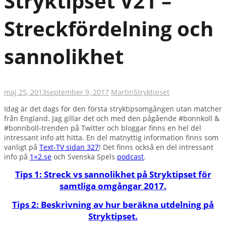
Stryktipset V21 –
Streckfördelning och
sannolikhet
maj 25, 2013
september 9, 2017
Martin
Stryktipset
Idag är det dags för den första stryktipsomgången utan matcher
från England. Jag gillar det och med den pågående #bonnkoll &
#bonnboll-trenden på Twitter och bloggar finns en hel del
intressant info att hitta. En del matnyttig information finns som
vanligt på
Text-TV sidan 327
! Det finns också en del intressant
info på
1×2.se
och Svenska Spels
podcast
.
Tips 1: Streck vs sannolikhet på Stryktipset för
samtliga omgångar 2017.
Tips 2: Beskrivning av hur beräkna utdelning på
Stryktipset.