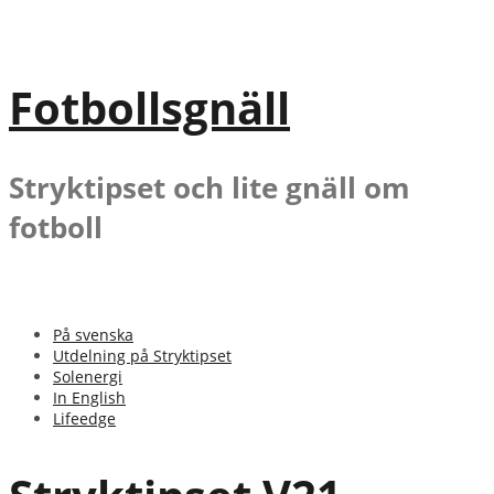
Gå
till
innehåll
Fotbollsgnäll
Stryktipset och lite gnäll om
fotboll
På svenska
Utdelning på Stryktipset
Solenergi
In English
Lifeedge