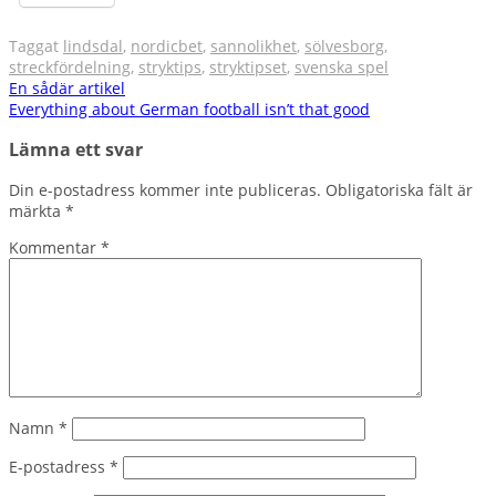
Taggat
lindsdal
,
nordicbet
,
sannolikhet
,
sölvesborg
,
streckfördelning
,
stryktips
,
stryktipset
,
svenska spel
Inläggsnavigering
En sådär artikel
Everything about German football isn’t that good
Lämna ett svar
Din e-postadress kommer inte publiceras.
Obligatoriska fält är
märkta
*
Kommentar
*
Namn
*
E-postadress
*