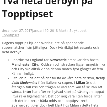
Två heta derbyn på
Topptipset
december 27, 2017
januari 10, 2018
Martin
Stryktipset
,
Topptipset
Dagens topptips bjuder överlag inte på spännande
supermatcher från jätteligor. Dock två riktigt intressanta och
heta derbyn:
I nordöstra England tar
Newcastle
emot världen bästa
Manchester City
. Oddsen och strecken ligger ungefär lika
och City ska alltså vinna denna match fyra gånger av fem.
Känns rimligt.
I Italien bjuds det på det första av våra heta derbyn,
Derby
della Madonnina
från italienska cupen. I
Milan
är det
återigen full kris och frågan är vad som kan få skutan att
vända.
Inter
har efter en hyfsad start på säsongen tappat
i två raka ligamatcher. Det bör nog vara liten fördel Inter
och det indikerar båda odds och topptipsstreck.
Spelvärdet ligger dock helt klart hos Milan i detta heta