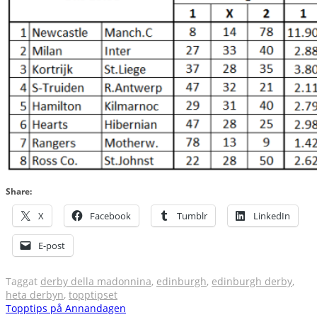
Share:
X
Facebook
Tumblr
LinkedIn
E-post
Taggat
derby della madonnina
,
edinburgh
,
edinburgh derby
,
heta derbyn
,
topptipset
Inläggsnavigering
Topptips på Annandagen