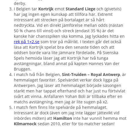
derby.
I Belgien tar
Kortrijk
emot
Standard Liege
och (givetvis)
har jag ingen egen kunskap att tillföra här. Extremt
intressant att strecken på bortalaget är så hårt
nedtryckta. Vid en direkt jämförelse mellan odds (nästan
50 % chans till vinst) och streck (endast 35 %) är det
kanske här chansspiken ska komma. Jag lyckades hitta en
rek på 1×2.se
som tror på målrikt. I texten går det också
läsa att Kortrijk spelat bra den senaste tiden och att
oddsen borde vara lite jämnare fördelade. På Svenska
Spels hemsida läser jag att Kortrijk har två tunga
avstängningar, bland annat på kapten Hannes Van der
Bruggen.
I match två från Belgien,
Sint-Truiden – Royal Antwerp
, är
hemmalaget favoriter. Spelvärdet verkar dock ligga på
Antwerpen. Jag läser att hemmalaget började säsongen
starkt men har tappat efterhand och har just nu förtvivlat
svårt att vinna. Anfallaren Yohan Boli är tillbaka efter en
matchs avstängning, men jag är lite sugen på x2.
I match fem finns lite spelvärde på hemmalaget.
Intressant är dock (även om jag inte lägger jättevikt vid
inbördes möten) att
Hamilton
inte har vunnit hemma mot
Kilmarnock
sedan 2010, eller för tio matcher sedan!