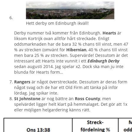
Hett derby om Edinburgh ikväll!
Derby nummer två kommer från Edinburgh.
Hearts
är
liksom Kortrijk ovan alltför hårt streckade. Enligt
oddsmarknaden har de bara 32 % chans till vinst, men 47
% av strecken (omvänt för
Hibernian
, 40 % chans till vinst
men bara 25 % av strecken. Supervärde! Dessutom är det
intressant att Hearts inte vunnit i ett
Edinburgh Derby
sedan augusti 2014. Jag spelar x2. Dock ska man ju inte
blunda för Hearts form…
Rangers
är något överstreckade. Dessutom är deras form
något svag och de har ett Old Firm att tänka på inför
lördag. Jag spikar inte.
St Johnstone
är nog bättre än
Ross County
, men
spelvärdet ligger helt klart på hemmalaget. Det gör att 1x
eller möjligen helgardering känns rätt.