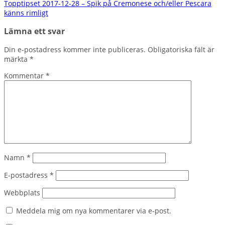
Topptipset 2017-12-28 – Spik på Cremonese och/eller Pescara
känns rimligt
Lämna ett svar
Din e-postadress kommer inte publiceras.
Obligatoriska fält är
märkta
*
Kommentar
*
Namn
*
E-postadress
*
Webbplats
Meddela mig om nya kommentarer via e-post.