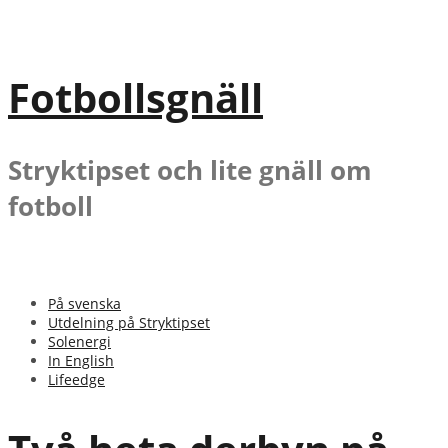
Gå
till
innehåll
Fotbollsgnäll
Stryktipset och lite gnäll om
fotboll
På svenska
Utdelning på Stryktipset
Solenergi
In English
Lifeedge