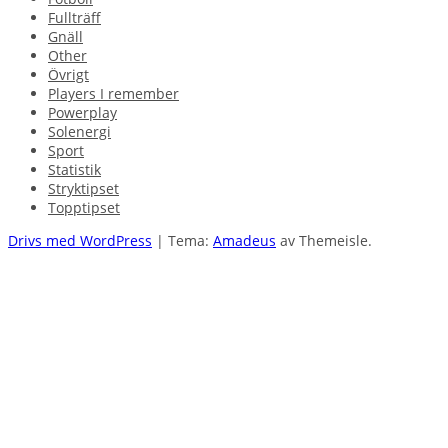
Fullträff
Gnäll
Other
Övrigt
Players I remember
Powerplay
Solenergi
Sport
Statistik
Stryktipset
Topptipset
Drivs med WordPress
|
Tema:
Amadeus
av Themeisle.