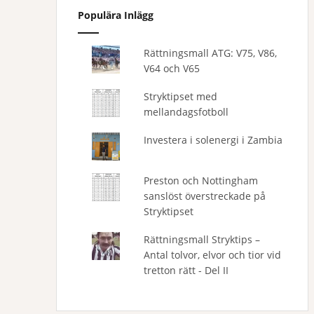
Populära Inlägg
Rättningsmall ATG: V75, V86,
V64 och V65
Stryktipset med
mellandagsfotboll
Investera i solenergi i Zambia
Preston och Nottingham
sanslöst överstreckade på
Stryktipset
Rättningsmall Stryktips –
Antal tolvor, elvor och tior vid
tretton rätt - Del II