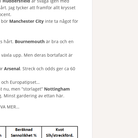
ch
Huddersfield
är svaga igen med
t. Jag tycker att framför allt krysset
ocent.
t bör
Manchester City
inte ta något för
ts hårt.
Bournemouth
är bra och en
växla upp. Men deras bortafacit är
ör
Arsenal
. Streck och odds ger ca 60
t och Europatipset…
st nu, men ”storlaget”
Nottingham
. Minst gardering av ettan här.
RIVA MER…