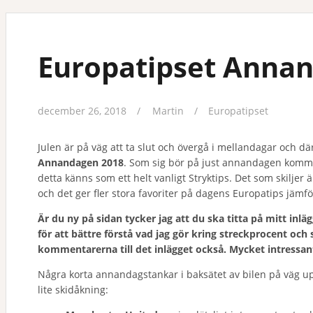
Europatipset Anna
december 26, 2018
Martin
Europatipset
Julen är på väg att ta slut och övergå i mellandagar och dä
Annandagen 2018
. Som sig bör på just annandagen komm
detta känns som ett helt vanligt Stryktips. Det som skiljer ä
och det ger fler stora favoriter på dagens Europatips jämf
Är du ny på sidan tycker jag att du ska titta på mitt inlä
för att bättre förstå vad jag gör kring streckprocent oc
kommentarerna till det inlägget också. Mycket intressant
Några korta annandagstankar i baksätet av bilen på väg up
lite skidåkning: