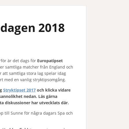
ndagen 2018
rför är det dags för
Europatipset
er samtliga matcher från England och
r att samtliga stora lag spelar idag
ört med en vanlig stryktipsomgång.
gg
Stryktipset 2017
och klicka vidare
h sannolikhet nedan.
Läs gärna
a diskussioner har utvecklats där.
p till Sunne för några dagars Spa och