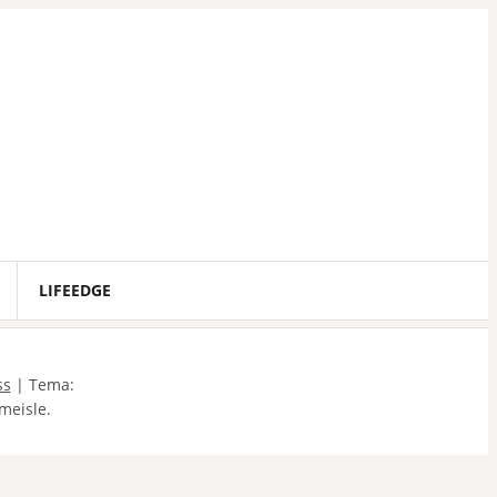
LIFEEDGE
Sök
ss
|
Tema:
efter:
meisle.