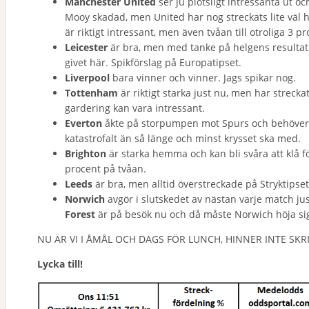
Manchester United
ser ju plötsligt intressanta ut o
Mooy skadad, men United har nog streckats lite väl hår
är riktigt intressant, men även tvåan till otroliga 3 pr
Leicester
är bra, men med tanke på helgens resulta
givet här. Spikförslag på Europatipset.
Liverpool
bara vinner och vinner. Jags spikar nog.
Tottenham
är riktigt starka just nu, men har strecka
gardering kan vara intressant.
Everton
åkte på storpumpen mot Spurs och behöver 
katastrofalt än så länge och minst krysset ska med.
Brighton
är starka hemma och kan bli svåra att klå f
procent på tvåan.
Leeds
är bra, men alltid överstreckade på Stryktipse
Norwich
avgör i slutskedet av nästan varje match ju
Forest
är på besök nu och då måste Norwich höja sig
NU ÄR VI I ÅMÅL OCH DAGS FÖR LUNCH, HINNER INTE SK
Lycka till!