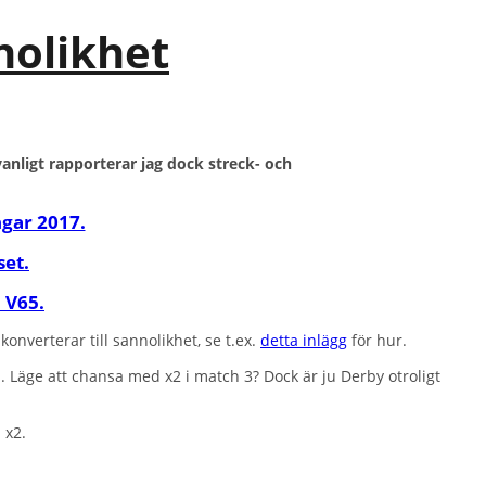
nolikhet
vanligt rapporterar jag dock streck- och
ngar 2017.
set.
h V65.
nverterar till sannolikhet, se t.ex.
detta inlägg
för hur.
. Läge att chansa med x2 i match 3? Dock är ju Derby otroligt
 x2.