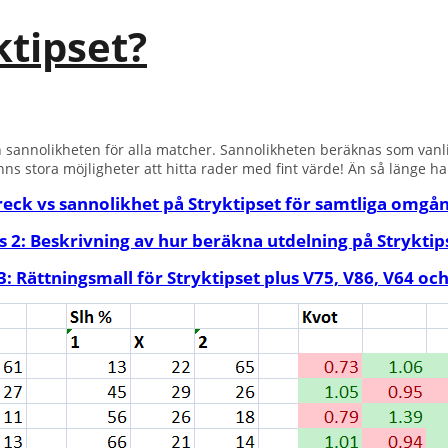
tipset?
 sannolikheten för alla matcher. Sannolikheten beräknas som van
nns stora möjligheter att hitta rader med fint värde! Än så länge h
treck vs sannolikhet på Stryktipset för samtliga omgå
s 2: Beskrivning av hur beräkna utdelning på Stryktip
3: Rättningsmall för Stryktipset plus V75, V86, V64 oc