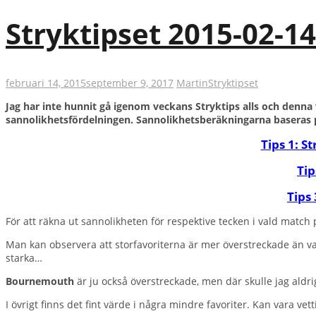
Stryktipset 2015-02-1
februari 14, 2015
september 9, 2017
Martin
Stryktipset
Jag har inte hunnit gå igenom veckans Stryktips alls och denna 
sannolikhetsfördelningen. Sannolikhetsberäkningarna baseras 
Tips 1: S
Tip
Tips 
För att räkna ut sannolikheten för respektive tecken i vald match
Man kan observera att storfavoriterna är mer överstreckade än van
starka…
Bournemouth
är ju också överstreckade, men där skulle jag aldri
I övrigt finns det fint värde i några mindre favoriter. Kan vara vet