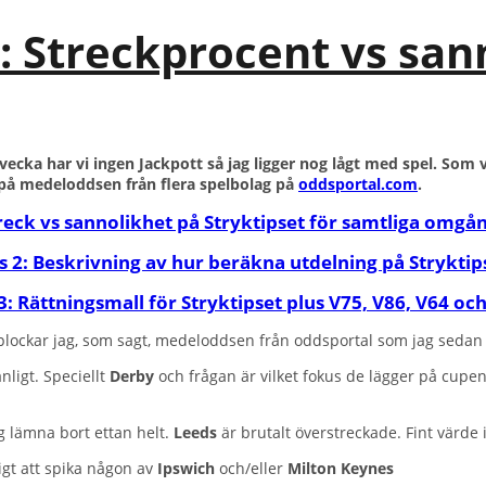
4: Streckprocent vs san
vecka har vi ingen Jackpott så jag ligger nog lågt med spel. Som 
på medeloddsen från flera spelbolag på
oddsportal.com
.
treck vs sannolikhet på Stryktipset för samtliga omgå
s 2: Beskrivning av hur beräkna utdelning på Stryktip
3: Rättningsmall för Stryktipset plus V75, V86, V64 oc
 plockar jag, som sagt, medeloddsen från oddsportal som jag sedan ko
ligt. Speciellt
Derby
och frågan är vilket fokus de lägger på cupen
g lämna bort ettan helt.
Leeds
är brutalt överstreckade. Fint värde i
tigt att spika någon av
Ipswich
och/eller
Milton Keynes