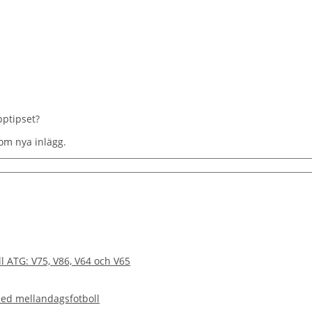
pptipset?
om nya inlägg.
l ATG: V75, V86, V64 och V65
med mellandagsfotboll