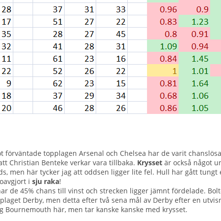
ot förväntade topplagen Arsenal och Chelsea har de varit chanslösa.
att Christian Benteke verkar vara tillbaka.
Krysset
är också något un
men här tycker jag att oddsen ligger lite fel. Hull har gått tungt e
oavgjort i
sju raka
!
 har de 45% chans till vinst och strecken ligger jämnt fördelade. B
opplaget Derby, men detta efter två sena mål av Derby efter en ut
r jag Bournemouth här, men tar kanske kanske med krysset.