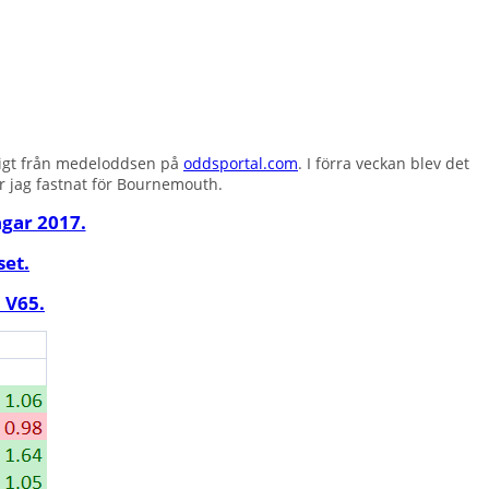
ligt från medeloddsen på
oddsportal.com
. I förra veckan blev det
ar jag fastnat för Bournemouth.
ngar 2017.
set.
h V65.