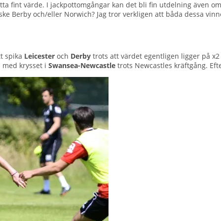
itta fint värde. I jackpottomgångar kan det bli fin utdelning även 
ske Berby och/eller Norwich? Jag tror verkligen att båda dessa vin
tt spika
Leicester
och
Derby
trots att värdet egentligen ligger på x
 med krysset i
Swansea-Newcastle
trots Newcastles kräftgång. Efte