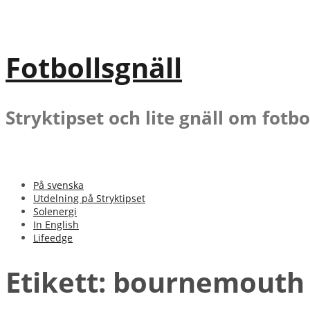
Gå
till
innehåll
Fotbollsgnäll
Stryktipset och lite gnäll om fotbo
På svenska
Utdelning på Stryktipset
Solenergi
In English
Lifeedge
Etikett:
bournemouth