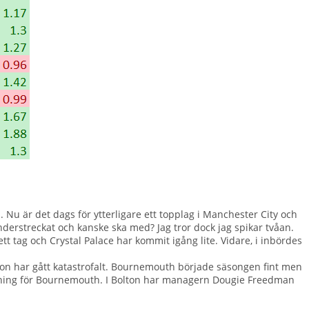
 Nu är det dags för ytterligare ett topplag i Manchester City och
derstreckat och kanske ska med? Jag tror dock jag spikar tvåan.
tt tag och Crystal Palace har kommit igång lite. Vidare, i inbördes
olton har gått katastrofalt. Bournemouth började säsongen fint men
visning för Bournemouth. I Bolton har managern Dougie Freedman