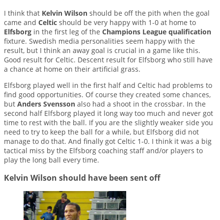
I think that
Kelvin Wilson
should be off the pith when the goal
came and
Celtic
should be very happy with 1-0 at home to
Elfsborg
in the first leg of the
Champions League qualification
fixture. Swedish media personalities seem happy with the
result, but I think an away goal is crucial in a game like this.
Good result for Celtic. Descent result for Elfsborg who still have
a chance at home on their artificial grass.
Elfsborg played well in the first half and Celtic had problems to
find good opportunities. Of course they created some chances,
but
Anders Svensson
also had a shoot in the crossbar. In the
second half Elfsborg played it long way too much and never got
time to rest with the ball. If you are the slightly weaker side you
need to try to keep the ball for a while, but Elfsborg did not
manage to do that. And finally got Celtic 1-0. I think it was a big
tactical miss by the Elfsborg coaching staff and/or players to
play the long ball every time.
Kelvin Wilson should have been sent off