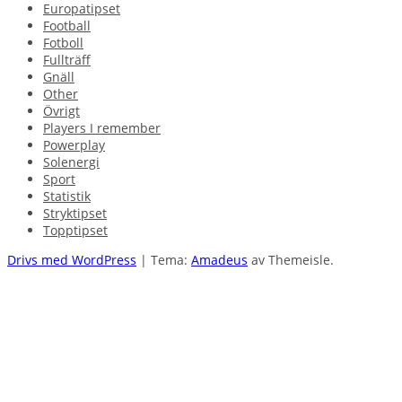
Europatipset
Football
Fotboll
Fullträff
Gnäll
Other
Övrigt
Players I remember
Powerplay
Solenergi
Sport
Statistik
Stryktipset
Topptipset
Drivs med WordPress
|
Tema:
Amadeus
av Themeisle.