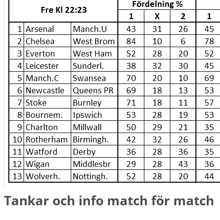
Tankar och info match för match