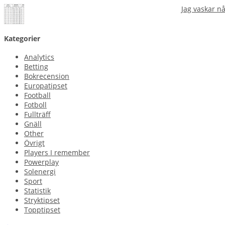
Jag vaskar n
Kategorier
Analytics
Betting
Bokrecension
Europatipset
Football
Fotboll
Fullträff
Gnäll
Other
Övrigt
Players I remember
Powerplay
Solenergi
Sport
Statistik
Stryktipset
Topptipset