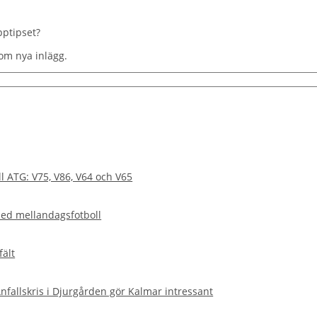
pptipset?
om nya inlägg.
l ATG: V75, V86, V64 och V65
med mellandagsfotboll
ält
Anfallskris i Djurgården gör Kalmar intressant