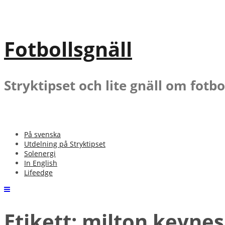
Gå
till
innehåll
Fotbollsgnäll
Stryktipset och lite gnäll om fotbo
På svenska
Utdelning på Stryktipset
Solenergi
In English
Lifeedge
Etikett:
milton keynes