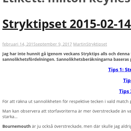
Stryktipset 2015-02-1
februari 14, 2015
september 9, 2017
Martin
Stryktipset
Jag har inte hunnit gå igenom veckans Stryktips alls och denna 
sannolikhetsfördelningen. Sannolikhetsberäkningarna baseras 
Tips 1: S
Tip
Tips 
För att räkna ut sannolikheten för respektive tecken i vald match
Man kan observera att storfavoriterna är mer överstreckade än van
starka…
Bournemouth
är ju också överstreckade, men där skulle jag aldri