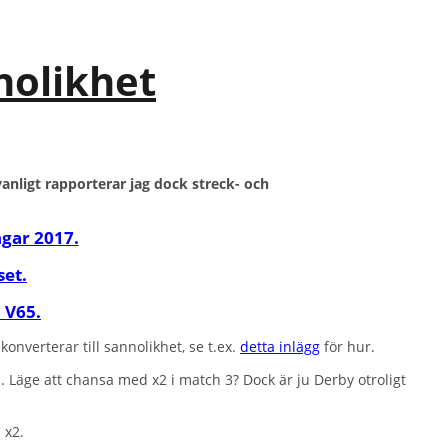
nolikhet
vanligt rapporterar jag dock streck- och
ngar 2017.
set.
h V65.
nverterar till sannolikhet, se t.ex.
detta inlägg
för hur.
. Läge att chansa med x2 i match 3? Dock är ju Derby otroligt
 x2.