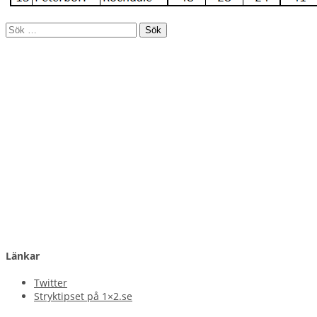
Sök
efter:
Länkar
Twitter
Stryktipset på 1×2.se