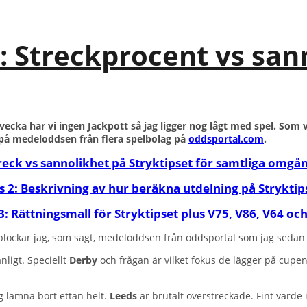
4: Streckprocent vs san
vecka har vi ingen Jackpott så jag ligger nog lågt med spel. Som 
på medeloddsen från flera spelbolag på
oddsportal.com
.
treck vs sannolikhet på Stryktipset för samtliga omgå
s 2: Beskrivning av hur beräkna utdelning på Stryktip
3: Rättningsmall för Stryktipset plus V75, V86, V64 oc
 plockar jag, som sagt, medeloddsen från oddsportal som jag sedan ko
ligt. Speciellt
Derby
och frågan är vilket fokus de lägger på cupen
g lämna bort ettan helt.
Leeds
är brutalt överstreckade. Fint värde i