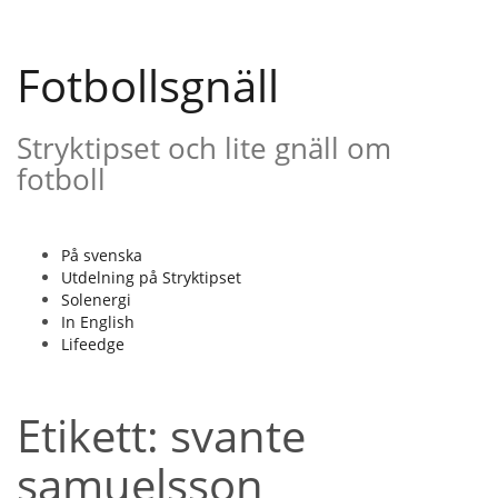
Gå
till
innehåll
Fotbollsgnäll
Stryktipset och lite gnäll om
fotboll
På svenska
Utdelning på Stryktipset
Solenergi
In English
Lifeedge
Etikett:
svante
samuelsson