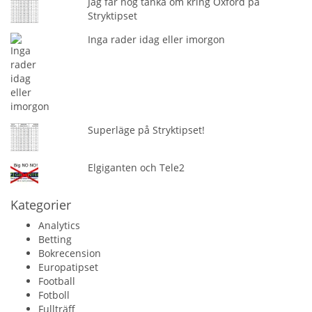
Jag får nog tänka om kring Oxford på
Stryktipset
Inga rader idag eller imorgon
Superläge på Stryktipset!
Elgiganten och Tele2
Kategorier
Analytics
Betting
Bokrecension
Europatipset
Football
Fotboll
Fullträff