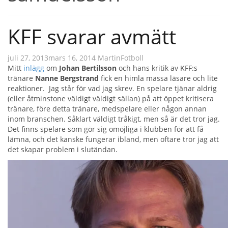
KFF svarar avmätt
juli 27, 2013
mars 16, 2014
Martin
Fotboll
Mitt
inlägg
om
Johan Bertilsson
och hans kritik av KFF:s
tränare
Nanne Bergstrand
fick en himla massa läsare och lite
reaktioner. Jag står för vad jag skrev. En spelare tjänar aldrig
(eller åtminstone väldigt väldigt sällan) på att öppet kritisera
tränare, före detta tränare, medspelare eller någon annan
inom branschen. Såklart väldigt tråkigt, men så är det tror jag.
Det finns spelare som gör sig omöjliga i klubben för att få
lämna, och det kanske fungerar ibland, men oftare tror jag att
det skapar problem i slutändan.