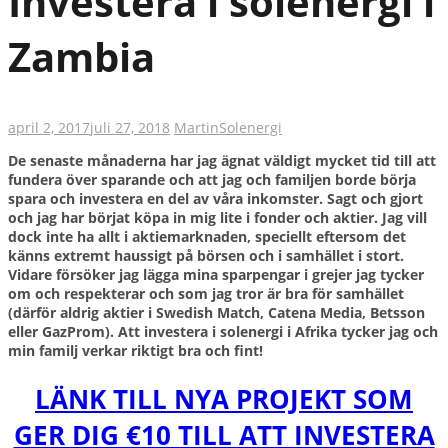
Investera i solenergi i
Zambia
april 2, 2017
juli 27, 2018
Martin
Solenergi
De senaste månaderna har jag ägnat väldigt mycket tid till att
fundera över sparande och att jag och familjen borde börja
spara och investera en del av våra inkomster. Sagt och gjort
och jag har börjat köpa in mig lite i fonder och aktier. Jag vill
dock inte ha allt i aktiemarknaden, speciellt eftersom det
känns extremt haussigt på börsen och i samhället i stort.
Vidare försöker jag lägga mina sparpengar i grejer jag tycker
om och respekterar och som jag tror är bra för samhället
(därför aldrig aktier i Swedish Match, Catena Media, Betsson
eller GazProm). Att investera i solenergi i Afrika tycker jag och
min familj verkar riktigt bra och fint!
LÄNK TILL NYA PROJEKT SOM
GER DIG €10 TILL ATT INVESTERA