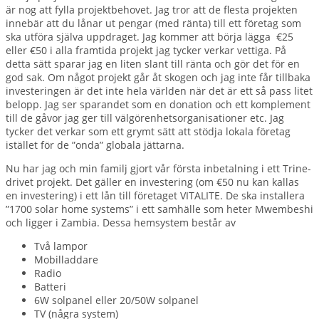
är nog att fylla projektbehovet. Jag tror att de flesta projekten
innebär att du lånar ut pengar (med ränta) till ett företag som
ska utföra själva uppdraget. Jag kommer att börja lägga €25
eller €50 i alla framtida projekt jag tycker verkar vettiga. På
detta sätt sparar jag en liten slant till ränta och gör det för en
god sak. Om något projekt går åt skogen och jag inte får tillbaka
investeringen är det inte hela världen när det är ett så pass litet
belopp. Jag ser sparandet som en donation och ett komplement
till de gåvor jag ger till välgörenhetsorganisationer etc. Jag
tycker det verkar som ett grymt sätt att stödja lokala företag
istället för de ”onda” globala jättarna.
Nu har jag och min familj gjort vår första inbetalning i ett Trine-
drivet projekt. Det gäller en investering (om €50 nu kan kallas
en investering) i ett lån till företaget VITALITE. De ska installera
”1700 solar home systems” i ett samhälle som heter Mwembeshi
och ligger i Zambia. Dessa hemsystem består av
Två lampor
Mobilladdare
Radio
Batteri
6W solpanel eller 20/50W solpanel
TV (några system)