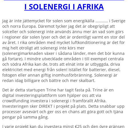
I SOLENERGI I AFRIKA
Jag är inte jättemycket för solen som energikälla ………… i Sverige
och norra Europa. Däremot tycker jag det är obegripligt att
solceller och solenergi inte används ännu mer än vad som görs
i regioner där solen lyser och det är ordentligt varmt en stor del
av året. I rika områden med mycket luftkonditionering är det för
mig helt otroligt att solenergi inte körs mer
(solenergimarknaden växer i sådana länder, men det bör kunna
gå fortare). I mindre utvecklade områden i till exempel centrala
och södra Afrika kan de, trots att elnät inte är utbyggda, driva
elektricitet med energi från solen! Istället för batterier, diesel,
fotogen eller annan giftig inomhusförbränning. Solenergi är
redan idag billigare och bättre och mer skalbart.
Det är detta startupen Trine har tagit fasta på. Trine är en
digital investeringsplattform som hjälper oss att via
crowdfunding investera i solenergi i framförallt Afrika.
Investeringen sker DIREKT i projekt på plats. Detta snabbar upp
processer avsevärt och ger oss en chans att göra gott och tjäna
pengar på samma gång.
I varje projekt kan du investera minst €25 och den övre gränsen