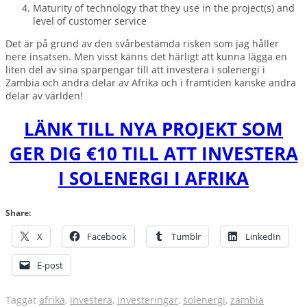
Maturity of technology that they use in the project(s) and
level of customer service
Det är på grund av den svårbestämda risken som jag håller
nere insatsen. Men visst känns det härligt att kunna lägga en
liten del av sina sparpengar till att investera i solenergi i
Zambia och andra delar av Afrika och i framtiden kanske andra
delar av världen!
LÄNK TILL NYA PROJEKT SOM
GER DIG €10 TILL ATT INVESTERA
I SOLENERGI I AFRIKA
Share:
X
Facebook
Tumblr
LinkedIn
E-post
Taggat
afrika
,
investera
,
investeringar
,
solenergi
,
zambia