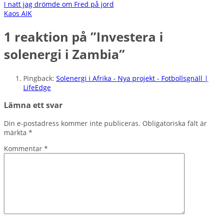
Inläggsnavigering
I natt jag drömde om Fred på jord
Kaos AIK
1 reaktion på ”
Investera i
solenergi i Zambia
”
Pingback:
Solenergi i Afrika - Nya projekt - Fotbollsgnäll |
LifeEdge
Lämna ett svar
Din e-postadress kommer inte publiceras.
Obligatoriska fält är
märkta
*
Kommentar
*