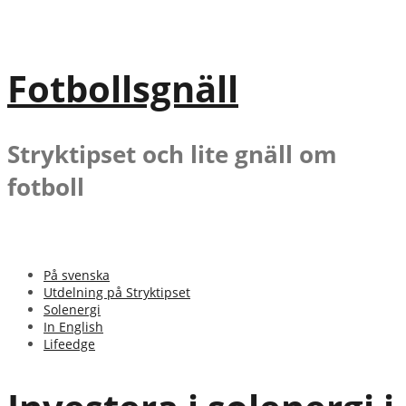
Gå
till
innehåll
Fotbollsgnäll
Stryktipset och lite gnäll om
fotboll
På svenska
Utdelning på Stryktipset
Solenergi
In English
Lifeedge