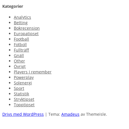
Kategorier
Analytics
Betting
Bokrecension
Europatipset
Football
Fotboll
Fullträff
Gnäll
Other
Övrigt
Players I remember
Powerplay
Solenergi
Sport
Statistik
Stryktipset
Topptipset
Drivs med WordPress
|
Tema:
Amadeus
av Themeisle.