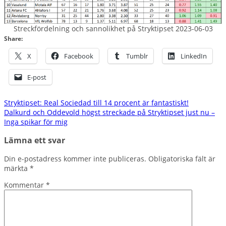
Streckfördelning och sannolikhet på Stryktipset 2023-06-03
Share:
X
Facebook
Tumblr
LinkedIn
E-post
Inläggsnavigering
Stryktipset: Real Sociedad till 14 procent är fantastiskt!
Dalkurd och Oddevold högst streckade på Stryktipset just nu –
Inga spikar för mig
Lämna ett svar
Din e-postadress kommer inte publiceras.
Obligatoriska fält är
märkta
*
Kommentar
*