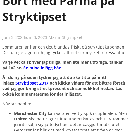
Bort med Parma på
Stryktipset
juni 3, 2023
juni 3, 2023
Martin
Stryktipset
Sommaren är här och det blandas friskt på stryktipskupongen.
Det kan ge lägen och jag tycker att det ser mycket intressant ut.
Varje vecka skriver jag tidiga, men lite mer utförliga, tankar
på 1×2.se.
Se mina inlägg här
.
Är du ny på sidan tycker jag att du ska titta på mitt
inlägg
Stryktipset 2017
och klicka vidare för att bättre förstå
vad jag gör kring streckprocent och sannolikhet nedan. Läs
också kommentarerna för det inlägget.
Några snabba:
Manchester City
kan vara en vettig spik i cupfinalen. Men
United
ska naturligtvis inte underskattas och City kommer
ju inte sälja sig jättedyrt om det är oavgjort mot slutet.
Garderar jag blir det med krysset trots att tvåan är mer