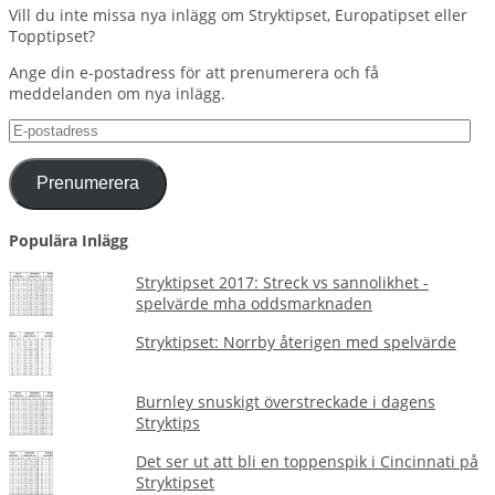
Vill du inte missa nya inlägg om Stryktipset, Europatipset eller
Topptipset?
Ange din e-postadress för att prenumerera och få
meddelanden om nya inlägg.
E-
postadress
Prenumerera
Populära Inlägg
Stryktipset 2017: Streck vs sannolikhet -
spelvärde mha oddsmarknaden
Stryktipset: Norrby återigen med spelvärde
Burnley snuskigt överstreckade i dagens
Stryktips
Det ser ut att bli en toppenspik i Cincinnati på
Stryktipset