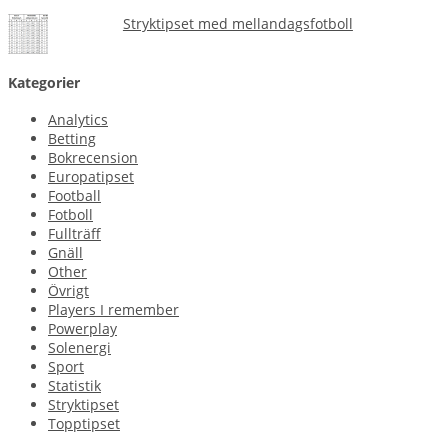
Stryktipset med mellandagsfotboll
Kategorier
Analytics
Betting
Bokrecension
Europatipset
Football
Fotboll
Fullträff
Gnäll
Other
Övrigt
Players I remember
Powerplay
Solenergi
Sport
Statistik
Stryktipset
Topptipset