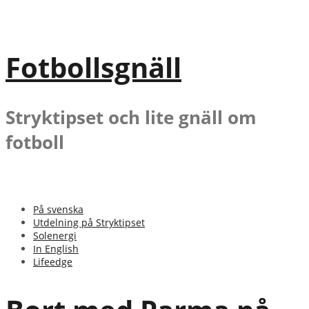
Gå
till
innehåll
Fotbollsgnäll
Stryktipset och lite gnäll om
fotboll
På svenska
Utdelning på Stryktipset
Solenergi
In English
Lifeedge