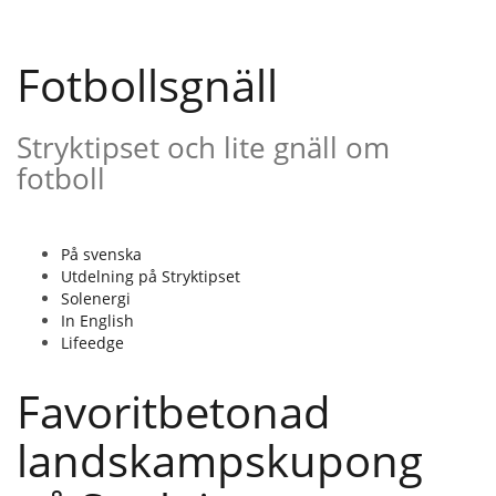
Gå
till
innehåll
Fotbollsgnäll
Stryktipset och lite gnäll om
fotboll
På svenska
Utdelning på Stryktipset
Solenergi
In English
Lifeedge
Favoritbetonad
landskampskupong