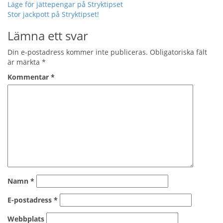
Inläggsnavigering
Läge för jättepengar på Stryktipset
Stor jackpott på Stryktipset!
Lämna ett svar
Din e-postadress kommer inte publiceras.
Obligatoriska fält
är märkta
*
Kommentar
*
Namn
*
E-postadress
*
Webbplats