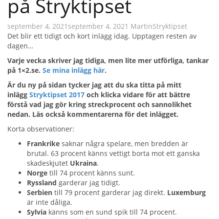
på Stryktipset
september 4, 2021
september 4, 2021
Martin
Stryktipset
Det blir ett tidigt och kort inlägg idag. Upptagen resten av
dagen…
Varje vecka skriver jag tidiga, men lite mer utförliga, tankar
på 1×2.se.
Se mina inlägg här
.
Är du ny på sidan tycker jag att du ska titta på mitt
inlägg
Stryktipset 2017
och klicka vidare för att bättre
förstå vad jag gör kring streckprocent och sannolikhet
nedan. Läs också kommentarerna för det inlägget.
Korta observationer:
Frankrike
saknar några spelare, men bredden är
brutal. 63 procent känns vettigt borta mot ett ganska
skadeskjutet
Ukraina
.
Norge
till 74 procent känns sunt.
Ryssland
garderar jag tidigt.
Serbien
till 79 procent garderar jag direkt.
Luxemburg
är inte dåliga.
Sylvia
känns som en sund spik till 74 procent.