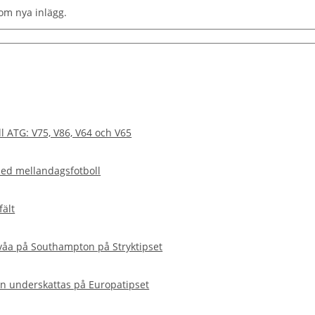
om nya inlägg.
l ATG: V75, V86, V64 och V65
med mellandagsfotboll
ält
våa på Southampton på Stryktipset
n underskattas på Europatipset