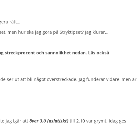
gera rätt…
t, men hur ska jag göra på Stryktipset? Jag klurar…
ring streckprocent och sannolikhet nedan. Läs också
e ser ut att bli något överstreckade. Jag funderar vidare, men är
te jag igår att
över 3.0 (asiatiskt)
till 2.10 var grymt. Idag ges