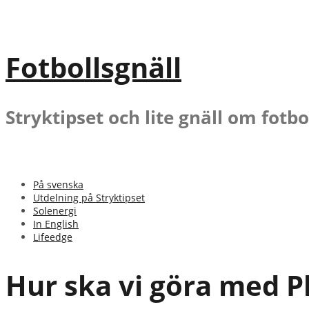
Gå
till
innehåll
Fotbollsgnäll
Stryktipset och lite gnäll om fotbo
På svenska
Utdelning på Stryktipset
Solenergi
In English
Lifeedge
Hur ska vi göra med P