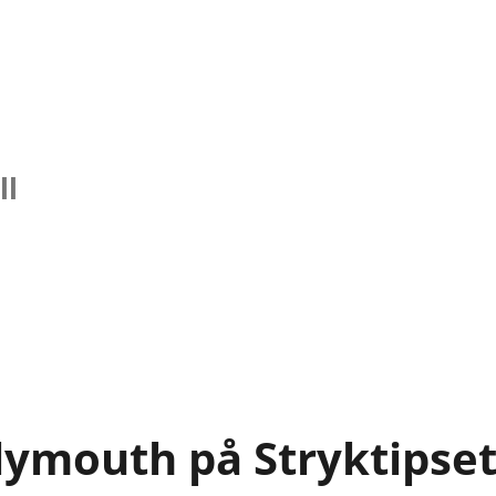
ll
lymouth på Stryktipset