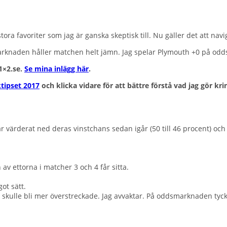
a favoriter som jag är ganska skeptisk till. Nu gäller det att navi
knaden håller matchen helt jämn. Jag spelar Plymouth +0 på oddse
 1×2.se.
Se mina inlägg här
.
ktipset 2017
och klicka vidare för att bättre förstå vad jag gör k
ärderat ned deras vinstchans sedan igår (50 till 46 procent) och d
av ettorna i matcher 3 och 4 får sitta.
ot sätt.
 skulle bli mer överstreckade. Jag avvaktar. På oddsmarknaden tyck