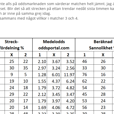
inte alls på oddsmarknaden som värderar matchen helt jämnt. Jag är
. Blir det så att strecken på ettan trendar nedåt sista timmen kan d
h är inne på samma grej idag.
llsammans med något villkor i matcher 3 och 4.