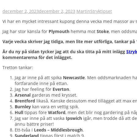
december 2, 2023
december 2, 2023
Martin
Stryktipset
Vi har en mycket intressant kupong denna vecka med massor av stor
Jag har stor känsla för
Plymouth
hemma mot
Stoke
, men oddsmar
Varje vecka skriver jag tidiga, men lite mer utförliga, tankar på
Är du ny på sidan tycker jag att du ska titta på mitt inlägg
Stry
kommentarerna för det inlägget.
Tretton tankar:
Jag är inne på att spika
Newcastle
. Men oddsmarknaden har v
fortfarande inne på ettan.
Jag har feeling för
Everton
.
Arsenal
garderas med krysset.
Brentford
likaså. Kanske dessutom med tillägget att max en 
Burnley
kan vara en vettig spik.
Hull
tippas före
Watford
, men det blir nog gardering på någ
Jag var inne på att vaska
Ipswich
igår, men trodde då att de
ännu bättre priser!
Ett-tvåa i
Leeds – Middlesbrough
.
Sunderland
tippas först i match 9.