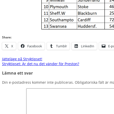
Share:
X
Facebook
Tumblr
LinkedIn
E-p
Inläggsnavigering
Jätteläge på Stryktipset!
Stryktipset: Är det nu det vänder för Preston?
Lämna ett svar
Din e-postadress kommer inte publiceras.
Obligatoriska fält är 