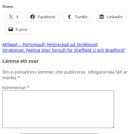
Share:
X
Facebook
Tumblr
LinkedIn
E-post
Inläggsnavigering
Millwall – Portsmouth felstreckad på Stryktipset
Stryktipset: Feeling eller förnuft för Sheffield U och Bradford?
Lämna ett svar
Din e-postadress kommer inte publiceras.
Obligatoriska fält är
märkta
*
Kommentar
*