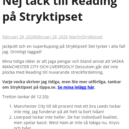
Nej tack till Reading
på Stryktipset
februari 28, 2026
februari 28, 2026
Martin
Stryktipset
Jackpott och en superkupong på Stryktipset! Det tycker i alla fall
jag. Orimligt taggad!
Mina tidiga idéer är att jaga pengar och bland annat att VASKA
MANCHESTER CITY OCH LIVERPOOL!!! Dessutom går det inte
plocka med Reading till nuvarande streckfördelning.
Varje vecka skriver jag tidiga, men lite mer utförliga, tankar
om Stryktipset på tippa.se.
Se mina inlägg här
.
Tretton tankar (kl 12:20):
Manchester City till 68 procent mot ett bra Leeds lockar
inte mig. Jag funderar på att helt ta bort tvåan!
Liverpool lockar inte heller. De har individuell kvalitet,
men spelar kasst. West Ham är inte så tokiga nu. Kryss
och tvåa!