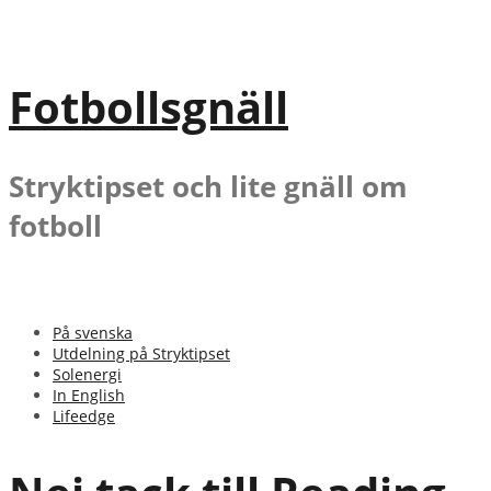
Gå
till
innehåll
Fotbollsgnäll
Stryktipset och lite gnäll om
fotboll
På svenska
Utdelning på Stryktipset
Solenergi
In English
Lifeedge