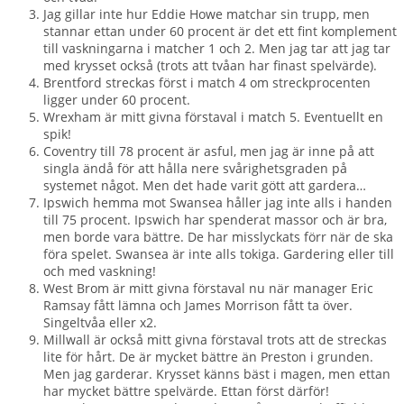
Jag gillar inte hur Eddie Howe matchar sin trupp, men
stannar ettan under 60 procent är det ett fint komplement
till vaskningarna i matcher 1 och 2. Men jag tar att jag tar
med krysset också (trots att tvåan har finast spelvärde).
Brentford streckas först i match 4 om streckprocenten
ligger under 60 procent.
Wrexham är mitt givna förstaval i match 5. Eventuellt en
spik!
Coventry till 78 procent är asful, men jag är inne på att
singla ändå för att hålla nere svårighetsgraden på
systemet något. Men det hade varit gött att gardera…
Ipswich hemma mot Swansea håller jag inte alls i handen
till 75 procent. Ipswich har spenderat massor och är bra,
men borde vara bättre. De har misslyckats förr när de ska
föra spelet. Swansea är inte alls tokiga. Gardering eller till
och med vaskning!
West Brom är mitt givna förstaval nu när manager Eric
Ramsay fått lämna och James Morrison fått ta över.
Singeltvåa eller x2.
Millwall är också mitt givna förstaval trots att de streckas
lite för hårt. De är mycket bättre än Preston i grunden.
Men jag garderar. Krysset känns bäst i magen, men ettan
har mycket bättre spelvärde. Ettan först därför!