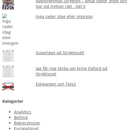
Rättningsmall Stryktips – Antal tolvor, elvor och
tior vid tretton rätt - Del II
Inga rader idag eller imorgon
Superläge på Stryktipset!
Jag får nog tänka om kring Oxford på
Stryktipset
Elgiganten och Tele2
Kategorier
Analytics
Betting
Bokrecension
Europatipset