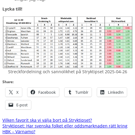
Lycka till!
Streckfördelning och sannolikhet på Stryktipset 2025-04-26
Share:
X
Facebook
Tumblr
LinkedIn
E-post
Inläggsnavigering
Vilken favorit ska vi välja bort på Stryktipset?
Stryktipset: Har svenska folket eller oddsmarknaden rätt kring
HBK – Värnamo?