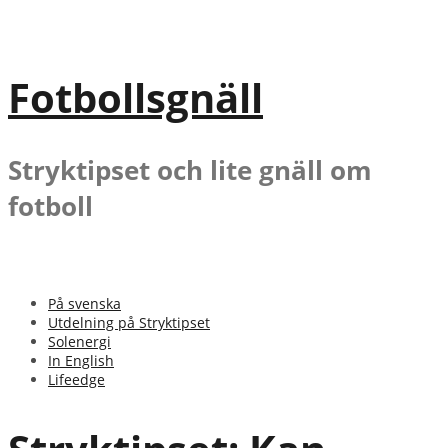
Gå
till
innehåll
Fotbollsgnäll
Stryktipset och lite gnäll om
fotboll
På svenska
Utdelning på Stryktipset
Solenergi
In English
Lifeedge