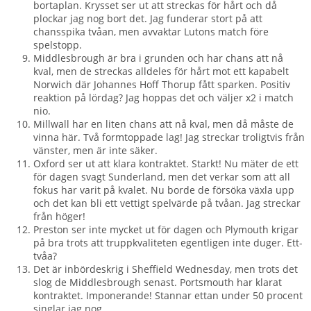
bortaplan. Krysset ser ut att streckas för hårt och då
plockar jag nog bort det. Jag funderar stort på att
chansspika tvåan, men avvaktar Lutons match före
spelstopp.
Middlesbrough är bra i grunden och har chans att nå
kval, men de streckas alldeles för hårt mot ett kapabelt
Norwich där Johannes Hoff Thorup fått sparken. Positiv
reaktion på lördag? Jag hoppas det och väljer x2 i match
nio.
Millwall har en liten chans att nå kval, men då måste de
vinna här. Två formtoppade lag! Jag streckar troligtvis från
vänster, men är inte säker.
Oxford ser ut att klara kontraktet. Starkt! Nu mäter de ett
för dagen svagt Sunderland, men det verkar som att all
fokus har varit på kvalet. Nu borde de försöka växla upp
och det kan bli ett vettigt spelvärde på tvåan. Jag streckar
från höger!
Preston ser inte mycket ut för dagen och Plymouth krigar
på bra trots att truppkvaliteten egentligen inte duger. Ett-
tvåa?
Det är inbördeskrig i Sheffield Wednesday, men trots det
slog de Middlesbrough senast. Portsmouth har klarat
kontraktet. Imponerande! Stannar ettan under 50 procent
singlar jag nog.