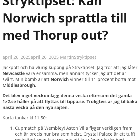
Stryktipset: Kan
Norwich sprattla till
med Thorup out?
april 26, 2025
april 26, 2025
Martin
Stryktipset
Jackpott och halvlurig kupong på Stryktipset. Jag tror att jag låter
Newcastle
vara ensamma, men annars tycker jag att det är
svårt. Min bomb är att
Norwich
vinner till 11 procent borta mot
Middlesbrough
.
Det blev inget veckoinlägg denna vecka eftersom det gamla
1×2.se håller på att flyttas till tippa.se. Troligtvis är jag tillbaka
nästa vecka på den nya sajten.
Korta tankar kl 11:50:
Cupmatch på Wembley! Aston Villa flyger verkligen fram
och är precis hur bra som helst. Crystal Palace är ett tufft
motstånd, men jag tror inte att jag vågar plocka bort