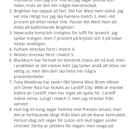
tvåan, trots att den blir något överstreckad.
Brighton har tappat all fart. Det har West Ham också. Jag
vet inte riktigt hur jag ska hantera match 2, men >60
procent på ettan lockar inte. Passar det West Ham att
möta ett bolltrillande Brighton?
Newcastle borta blir troligtvis för tufft för Ipswich. Jag
spikar troligen, men 7 procent på krysset och 5 på tvåan
lockar onekligen.
Fulham streckas först i match 4.
Wolves streckas först i match 5.
Blackburn har fortsatt en teoretisk chans att nå kval, men
i praktiken är det nästan kört. Jag tycker ändå att ettan ser
vettig ut, men den den ska helst ner några
procentenheter.
Tony Mowbray har tyvärr fått lämna West Brom Albion
och Omer Riza har kickats av Cardiff City. WBA är mycket
bättre än Cardiff, men har inget att spela för. Cardiff
måste vinna. Lurigt i match 7, men jag streckar från
vänster.
Hull tog en tung seger hemma mot Preston senast, men
det är fortfarande långt ifrån klart att de klarar kontraktet.
Förlust idag och seger för Luton och Hull ligger under
strecket. Derby är jättebra för dagen, men svaga på