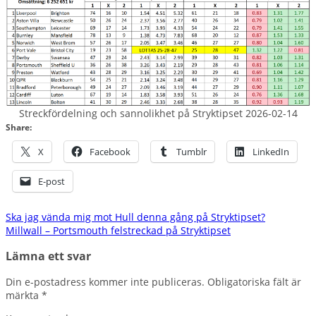
Streckfördelning och sannolikhet på Stryktipset 2026-02-14
Share:
X
Facebook
Tumblr
LinkedIn
E-post
Inläggsnavigering
Ska jag vända mig mot Hull denna gång på Stryktipset?
Millwall – Portsmouth felstreckad på Stryktipset
Lämna ett svar
Din e-postadress kommer inte publiceras.
Obligatoriska fält är
märkta
*