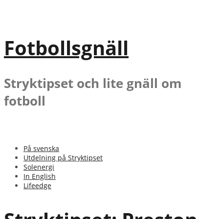
Gå
till
innehåll
Fotbollsgnäll
Stryktipset och lite gnäll om
fotboll
På svenska
Utdelning på Stryktipset
Solenergi
In English
Lifeedge