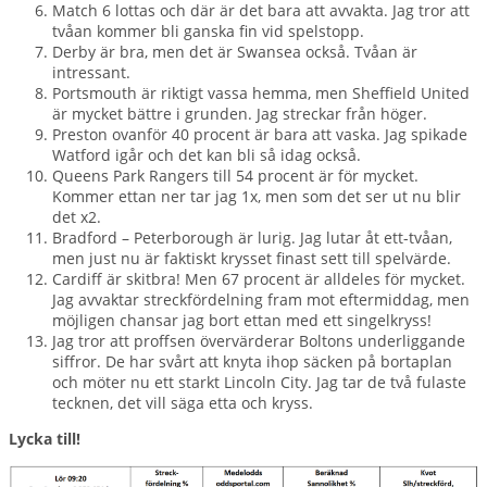
Match 6 lottas och där är det bara att avvakta. Jag tror att
tvåan kommer bli ganska fin vid spelstopp.
Derby är bra, men det är Swansea också. Tvåan är
intressant.
Portsmouth är riktigt vassa hemma, men Sheffield United
är mycket bättre i grunden. Jag streckar från höger.
Preston ovanför 40 procent är bara att vaska. Jag spikade
Watford igår och det kan bli så idag också.
Queens Park Rangers till 54 procent är för mycket.
Kommer ettan ner tar jag 1x, men som det ser ut nu blir
det x2.
Bradford – Peterborough är lurig. Jag lutar åt ett-tvåan,
men just nu är faktiskt krysset finast sett till spelvärde.
Cardiff är skitbra! Men 67 procent är alldeles för mycket.
Jag avvaktar streckfördelning fram mot eftermiddag, men
möjligen chansar jag bort ettan med ett singelkryss!
Jag tror att proffsen övervärderar Boltons underliggande
siffror. De har svårt att knyta ihop säcken på bortaplan
och möter nu ett starkt Lincoln City. Jag tar de två fulaste
tecknen, det vill säga etta och kryss.
Lycka till!