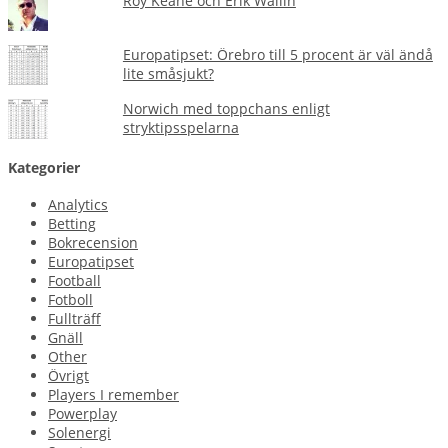
Roy Keane och Erik Wallin
Europatipset: Örebro till 5 procent är väl ändå
lite småsjukt?
Norwich med toppchans enligt
stryktipsspelarna
Kategorier
Analytics
Betting
Bokrecension
Europatipset
Football
Fotboll
Fullträff
Gnäll
Other
Övrigt
Players I remember
Powerplay
Solenergi