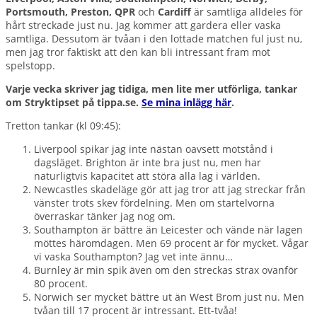
Portsmouth, Preston, QPR
och
Cardiff
är samtliga alldeles för
hårt streckade just nu. Jag kommer att gardera eller vaska
samtliga. Dessutom är tvåan i den lottade matchen ful just nu,
men jag tror faktiskt att den kan bli intressant fram mot
spelstopp.
Varje vecka skriver jag tidiga, men lite mer utförliga, tankar
om Stryktipset på tippa.se.
Se mina inlägg här
.
Tretton tankar (kl 09:45):
Liverpool spikar jag inte nästan oavsett motstånd i
dagsläget. Brighton är inte bra just nu, men har
naturligtvis kapacitet att störa alla lag i världen.
Newcastles skadeläge gör att jag tror att jag streckar från
vänster trots skev fördelning. Men om startelvorna
överraskar tänker jag nog om.
Southampton är bättre än Leicester och vände när lagen
möttes häromdagen. Men 69 procent är för mycket. Vågar
vi vaska Southampton? Jag vet inte ännu…
Burnley är min spik även om den streckas strax ovanför
80 procent.
Norwich ser mycket bättre ut än West Brom just nu. Men
tvåan till 17 procent är intressant. Ett-tvåa!