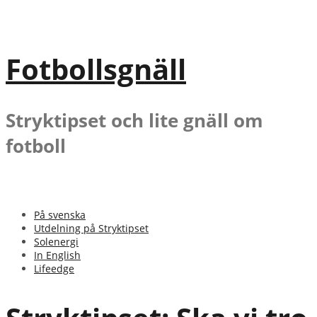
Gå
till
innehåll
Fotbollsgnäll
Stryktipset och lite gnäll om
fotboll
På svenska
Utdelning på Stryktipset
Solenergi
In English
Lifeedge