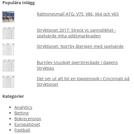
Populära Inlägg
Rättningsmall ATG: V75, V86, V64 och V65
Stryktipset 2017: Streck vs sannolikhet -
spelvärde mha oddsmarknaden
Stryktipset: Norrby återigen med spelvärde
Burnley snuskigt överstreckade i dagens
Stryktips
Det ser ut att bli en toppenspik i Cincinnati på
Stryktipset
Kategorier
Analytics
Betting
Bokrecension
Europatipset
Football