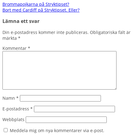
Inläggsnavigering
Brommapojkarna på Stryktipset?
Bort med Cardiff på Stryktipset. Eller?
Lämna ett svar
Din e-postadress kommer inte publiceras.
Obligatoriska fält är
märkta
*
Kommentar
*
Namn
*
E-postadress
*
Webbplats
Meddela mig om nya kommentarer via e-post.