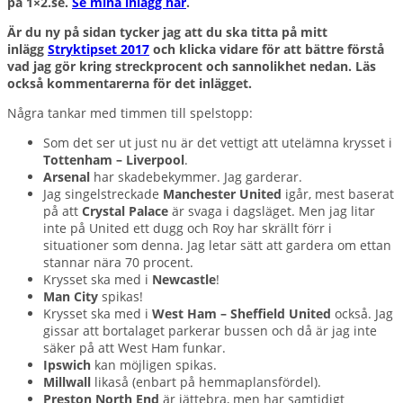
på 1×2.se.
Se mina inlägg här
.
Är du ny på sidan tycker jag att du ska titta på mitt
inlägg
Stryktipset 2017
och klicka vidare för att bättre förstå
vad jag gör kring streckprocent och sannolikhet nedan. Läs
också kommentarerna för det inlägget.
Några tankar med timmen till spelstopp:
Som det ser ut just nu är det vettigt att utelämna krysset i
Tottenham – Liverpool
.
Arsenal
har skadebekymmer. Jag garderar.
Jag singelstreckade
Manchester United
igår, mest baserat
på att
Crystal Palace
är svaga i dagsläget. Men jag litar
inte på United ett dugg och Roy har skrällt förr i
situationer som denna. Jag letar sätt att gardera om ettan
stannar nära 70 procent.
Krysset ska med i
Newcastle
!
Man City
spikas!
Krysset ska med i
West Ham – Sheffield United
också. Jag
gissar att bortalaget parkerar bussen och då är jag inte
säker på att West Ham funkar.
Ipswich
kan möjligen spikas.
Millwall
likaså (enbart på hemmaplansfördel).
Preston North End
är jättebra, men har samtidigt