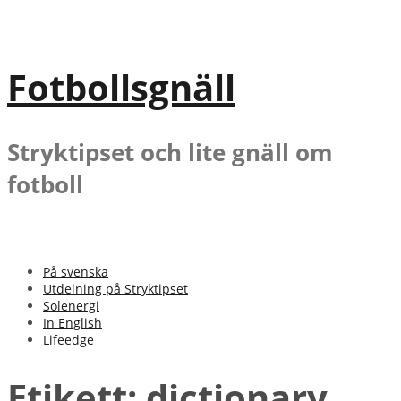
Gå
till
innehåll
Fotbollsgnäll
Stryktipset och lite gnäll om
fotboll
På svenska
Utdelning på Stryktipset
Solenergi
In English
Lifeedge
Etikett:
dictionary