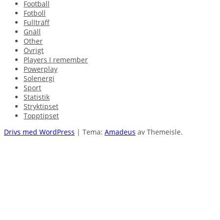
Football
Fotboll
Fullträff
Gnäll
Other
Övrigt
Players I remember
Powerplay
Solenergi
Sport
Statistik
Stryktipset
Topptipset
Drivs med WordPress
|
Tema:
Amadeus
av Themeisle.