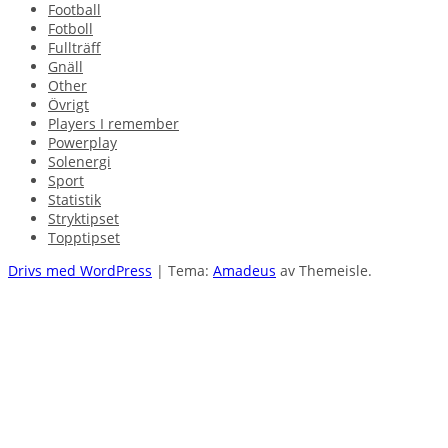
Football
Fotboll
Fullträff
Gnäll
Other
Övrigt
Players I remember
Powerplay
Solenergi
Sport
Statistik
Stryktipset
Topptipset
Drivs med WordPress
|
Tema:
Amadeus
av Themeisle.