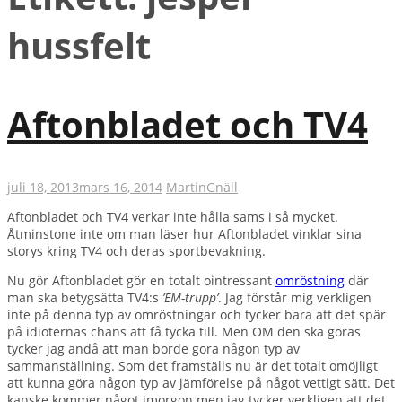
hussfelt
Aftonbladet och TV4
juli 18, 2013
mars 16, 2014
Martin
Gnäll
Aftonbladet och TV4 verkar inte hålla sams i så mycket.
Åtminstone inte om man läser hur Aftonbladet vinklar sina
storys kring TV4 och deras sportbevakning.
Nu gör Aftonbladet gör en totalt ointressant
omröstning
där
man ska betygsätta TV4:s
’EM-trupp’
. Jag förstår mig verkligen
inte på denna typ av omröstningar och tycker bara att det spär
på idioternas chans att få tycka till. Men OM den ska göras
tycker jag ändå att man borde göra någon typ av
sammanställning. Som det framställs nu är det totalt omöjligt
att kunna göra någon typ av jämförelse på något vettigt sätt. Det
kanske kommer något imorgon men jag tycker verkligen att det