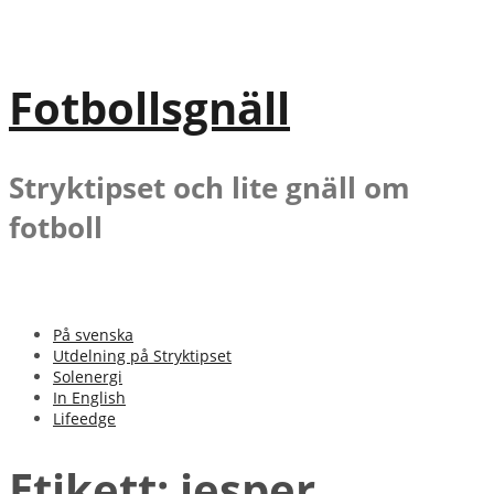
Gå
till
innehåll
Fotbollsgnäll
Stryktipset och lite gnäll om
fotboll
På svenska
Utdelning på Stryktipset
Solenergi
In English
Lifeedge
Etikett:
jesper