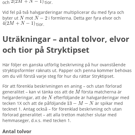
och
tior.
Vid fel på två halvgarderingar multiplicerar du med fyra och
byter ut
mot
i formlerna. Detta ger fyra elvor och
tior.
Uträkningar – antal tolvor, elvor
och tior på Stryktipset
Här följer en ganska utförlig beskrivning på hur ovanstående
stryktipsformler räknats ut. Papper och penna kommer behövas
om du vill förstå varje steg för hur du rättar Stryktipset.
För att förenkla beskrivningen en aning – och utan förlorad
generalitet – kan vi tänka oss att de
första matcherna är
helgarderingar, att de
efterföljande är halvgarderingar med
tecken 1X och att de påföljande
är spikar med
tecknet 1. Antag också – för förenklad beskrivning och utan
förlorad generalitet – att alla tretton matcher slutar med
hemmaseger, d.v.s. med tecken 1.
Antal tolvor