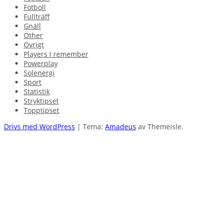
Fotboll
Fullträff
Gnäll
Other
Övrigt
Players I remember
Powerplay
Solenergi
Sport
Statistik
Stryktipset
Topptipset
Drivs med WordPress
|
Tema:
Amadeus
av Themeisle.