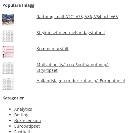
Populära Inlägg
Rättningsmall ATG: V75, V86, V64 och V65
Stryktipset med mellandagsfotboll
Kommentarsfält
Motivationstvåa på Southampton på
Stryktipset
Hallandslagen underskattas på Europatipset
Kategorier
Analytics
Betting
Bokrecension
Europatipset
Football