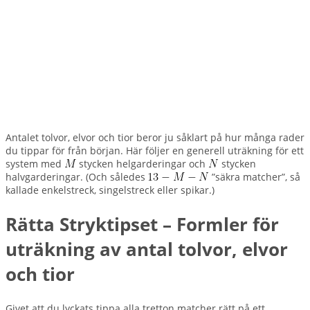
Antalet tolvor, elvor och tior beror ju såklart på hur många rader
du tippar för från början. Här följer en generell uträkning för ett
system med
stycken helgarderingar och
stycken
halvgarderingar. (Och således
”säkra matcher”, så
kallade enkelstreck, singelstreck eller spikar.)
Rätta Stryktipset – Formler för
uträkning av antal tolvor, elvor
och tior
Givet att du lyckats tippa alla tretton matcher rätt på ett