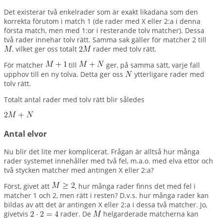
Det existerar två enkelrader som är exakt likadana som den
korrekta förutom i match 1 (de rader med X eller 2:a i denna
första match, men med 1:or i resterande tolv matcher). Dessa
två rader innehar tolv rätt. Samma sak gäller för matcher 2 till
, vilket ger oss totalt
rader med tolv rätt.
För matcher
till
ger, på samma sätt, varje fall
upphov till en ny tolva. Detta ger oss
ytterligare rader med
tolv rätt.
Totalt antal rader med tolv rätt blir således
Antal elvor
Nu blir det lite mer komplicerat. Frågan är alltså hur många
rader systemet innehåller med två fel, m.a.o. med elva ettor och
två stycken matcher med antingen X eller 2:a?
Först, givet att
, hur många rader finns det med fel i
matcher 1 och 2, men rätt i resten? D.v.s. hur många rader kan
bildas av att det är antingen X eller 2:a i dessa två matcher. Jo,
givetvis
rader. De
helgarderade matcherna kan