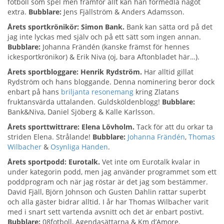
fotboll som spel men framför allt kan han förmedla något
extra.
Bubblare:
Jens Fjällström & Anders Adamsson.
Årets sportkrönikör: Simon Bank.
Bank kan sätta ord på det
jag inte lyckas med själv och på ett sätt som ingen annan.
Bubblare:
Johanna Frändén (kanske främst för hennes
ickesportkrönikor) & Erik Niva (oj, bara Aftonbladet här…).
Årets sportbloggare: Henrik Rydström.
Har alltid gillat
Rydström och hans bloggande. Denna nominering beror dock
enbart på hans
briljanta resonemang
kring Zlatans
fruktansvärda uttalanden. Guldsköldenblogg!
Bubblare:
Bank&Niva, Daniel Sjöberg & Kalle Karlsson.
Årets sporttwittrare: Elena Lövholm.
Tack för att du orkar ta
striden Elena. Strålande!
Bubblare:
Johanna Frändén
,
Thomas
Wilbacher
&
Osynliga Handen
.
Årets sportpodd: Eurotalk.
Vet inte om Eurotalk kvalar in
under kategorin podd, men jag använder programmet som ett
poddprogram och när jag röstar är det jag som bestämmer.
David Fjäll, Björn Johnson och Gusten Dahlin rattar superbt
och alla gäster bidrar alltid. I år har Thomas Wilbacher varit
med i snart sett vartenda avsnitt och det är enbart postivt.
Bubblare:
08fotboll, Agendasättarna & Km d’Amore.