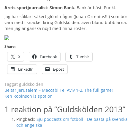
Årets sportjournalist: Simon Bank.
Bank är bäst. Punkt.
Jag har såklart säkert glömt någon (Johan Orrenius!!!) som bör
vara med i snacket kring Guldskölden, även bland bubblarna,
men jag är ganska nöjd med mina röster.
Share:
X
Facebook
Tumblr
LinkedIn
E-post
Taggat
guldskölden
Inläggsnavigering
Beitar Jerusalem – Maccabi Tel Aviv 1-2, The full game!
Ken Robinson is spot on
1 reaktion på ”
Guldskölden 2013
”
Pingback:
Sju podcasts om fotboll - De bästa på svenska
och engelska