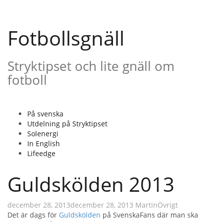
Gå
till
innehåll
Fotbollsgnäll
Stryktipset och lite gnäll om
fotboll
På svenska
Utdelning på Stryktipset
Solenergi
In English
Lifeedge
Guldskölden 2013
december 28, 2013
december 28, 2013
Martin
Övrigt
Det är dags för
Guldskölden
på SvenskaFans där man ska