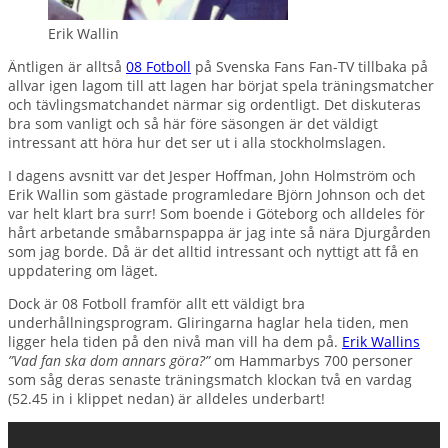
Erik Wallin
Äntligen är alltså
08 Fotboll
på Svenska Fans Fan-TV tillbaka på
allvar igen lagom till att lagen har börjat spela träningsmatcher
och tävlingsmatchandet närmar sig ordentligt. Det diskuteras
bra som vanligt och så här före säsongen är det väldigt
intressant att höra hur det ser ut i alla stockholmslagen.
I dagens avsnitt var det Jesper Hoffman, John Holmström och
Erik Wallin som gästade programledare Björn Johnson och det
var helt klart bra surr! Som boende i Göteborg och alldeles för
hårt arbetande småbarnspappa är jag inte så nära Djurgården
som jag borde. Då är det alltid intressant och nyttigt att få en
uppdatering om läget.
Dock är 08 Fotboll framför allt ett väldigt bra
underhållningsprogram. Gliringarna haglar hela tiden, men
ligger hela tiden på den nivå man vill ha dem på.
Erik Wallins
”Vad fan ska dom annars göra?”
om Hammarbys 700 personer
som såg deras senaste träningsmatch klockan två en vardag
(52.45 in i klippet nedan) är alldeles underbart!