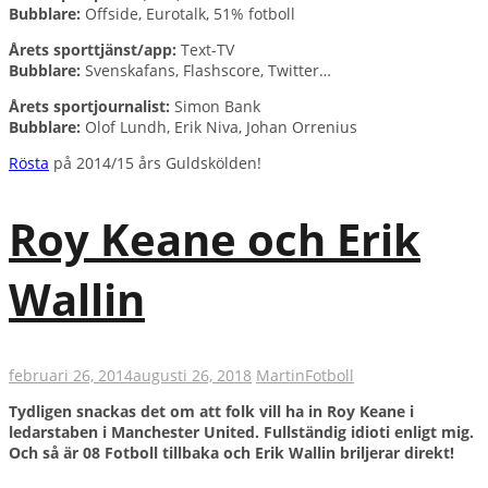
Bubblare:
Offside, Eurotalk, 51% fotboll
Årets sporttjänst/app:
Text-TV
Bubblare:
Svenskafans, Flashscore, Twitter…
Årets sportjournalist:
Simon Bank
Bubblare:
Olof Lundh, Erik Niva, Johan Orrenius
Rösta
på 2014/15 års Guldskölden!
Roy Keane och Erik
Wallin
februari 26, 2014
augusti 26, 2018
Martin
Fotboll
Tydligen snackas det om att folk vill ha in Roy Keane i
ledarstaben i Manchester United. Fullständig idioti enligt mig.
Och så är 08 Fotboll tillbaka och Erik Wallin briljerar direkt!