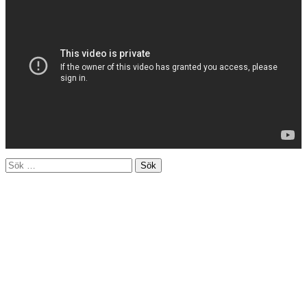
Sök
efter: