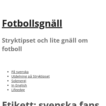
Gå
till
innehåll
Fotbollsgnäll
Stryktipset och lite gnäll om
fotboll
På svenska
Utdelning på Stryktipset
Solenergi
In English
Lifeedge
Etikett:
svenska fans