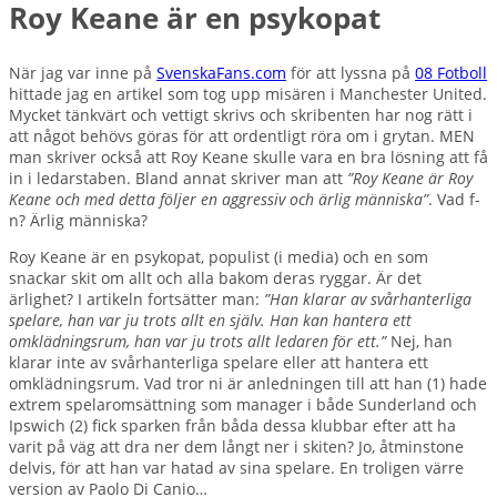
Roy Keane är en psykopat
När jag var inne på
SvenskaFans.com
för att lyssna på
08 Fotboll
hittade jag en artikel som tog upp misären i Manchester United.
Mycket tänkvärt och vettigt skrivs och skribenten har nog rätt i
att något behövs göras för att ordentligt röra om i grytan. MEN
man skriver också att Roy Keane skulle vara en bra lösning att få
in i ledarstaben. Bland annat skriver man att
”Roy Keane är Roy
Keane och med detta följer en aggressiv och ärlig människa”
. Vad f-
n? Ärlig människa?
Roy Keane är en psykopat, populist (i media) och en som
snackar skit om allt och alla bakom deras ryggar. Är det
ärlighet? I artikeln fortsätter man:
”Han klarar av svårhanterliga
spelare, han var ju trots allt en själv. Han kan hantera ett
omklädningsrum, han var ju trots allt ledaren för ett.”
Nej, han
klarar inte av svårhanterliga spelare eller att hantera ett
omklädningsrum. Vad tror ni är anledningen till att han (1) hade
extrem spelaromsättning som manager i både Sunderland och
Ipswich (2) fick sparken från båda dessa klubbar efter att ha
varit på väg att dra ner dem långt ner i skiten? Jo, åtminstone
delvis, för att han var hatad av sina spelare. En troligen värre
version av Paolo Di Canio…