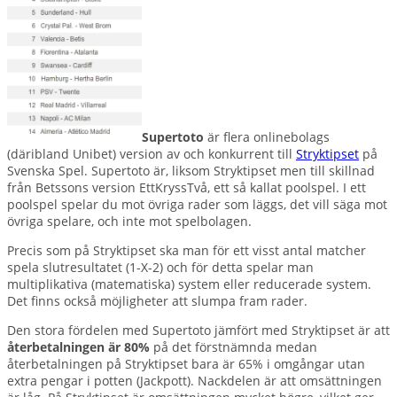
Supertoto
är flera onlinebolags
(däribland Unibet) version av och konkurrent till
Stryktipset
på
Svenska Spel. Supertoto är, liksom Stryktipset men till skillnad
från Betssons version EttKryssTvå, ett så kallat poolspel. I ett
poolspel spelar du mot övriga rader som läggs, det vill säga mot
övriga spelare, och inte mot spelbolagen.
Precis som på Stryktipset ska man för ett visst antal matcher
spela slutresultatet (1-X-2) och för detta spelar man
multiplikativa (matematiska) system eller reducerade system.
Det finns också möjligheter att slumpa fram rader.
Den stora fördelen med Supertoto jämfört med Stryktipset är att
återbetalningen är 80%
på det förstnämnda medan
återbetalningen på Stryktipset bara är 65% i omgångar utan
extra pengar i potten (Jackpott). Nackdelen är att omsättningen