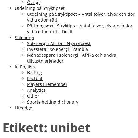
Övrigt
Utdelning på Stryktipset
Utdelning på Stryktipset – Antal tolvor, elvor och tior
vid tretton rätt
Rättningsmall Stryktips – Antal tolvor, elvor och tior
vid tretton rätt – Del II
Solenergi
Solenergi i Afrika – Nya projekt
Investera i solenergi i Zambia
Månadsspara i solenergi i Afrika och andra
tillväxtmarknader
In English
Betting
Football
Players I remember
Analytics
Other
Sports betting dictionary
Lifeedge
Etikett:
unibet