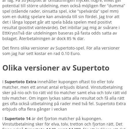
är låg. På Stryktipset är omsättningen mycket högre, vilket ger
potential till större utdelning, men också möjligen fler ”dumma”
spel (stående rader, oinsatta spel, icke ”spelvärda” spel mm)
som en duktig spelare kan använda till sin fördel. Jag tror att
det i långa loppet går att spela båda spelen med positivt
resultat (positivt väntevärde). Det inbillar jag mig är svårare i
EttKryssTvå där utdelningen baseras på fasta odds satta av
bolaget. Återbetalningen är dock 85 % där.
Det finns olika versioner av Supertoto-spel. För alla versioner
som jag har sett kostar en rad 0.10 Euro.
Olika versioner av Supertoto
I
Supertoto Extra
innehåller kupongen oftast tio eller tolv
matcher, men ett annat antal erbjuds ibland. Vinstutbetalning
sker på nio och tio rätt vid tio matcher samt elva och tolv rätt vid
tolv matcher. Om ingen lyckas sätta alla resultat och få alla rätt
ges ofta också utbetalning på rader med två fel. Supertoto Extra
erbjuds ofta flera gånger i veckan
I
Supertoto 14
är det fjorton matcher på kupongen.
Vinstutbetalning sker för elva, tolv, tretton och fjorton rätt. Det