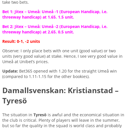
take two bets.
Bet 1: Jitex – Umeå: Umeå -1 (European Handicap, i.e.
threeway handicap) at 1.65. 1.5 unit.
Bet 2: Jitex – Umeå: Umeå -2 (European Handicap, i.e.
threeway handicap) at 2.65. 0.5 unit.
Result: 0-1, -2 units
Observe: I only place bets with one unit (good value) or two
units (very good value) at stake. Hence, I see very good value in
Umeå at Unibet’s prices.
Update:
Bet365 opened with 1.20 for the straight Umeå win
(compared to 1.11-1.15 for the other bookies).
Damallsvenskan: Kristianstad –
Tyresö
The situation in
Tyresö
is awful and the economical situation in
the club is critical. Plenty of players will leave in the summer,
but so far the quality in the squad is world class and probably