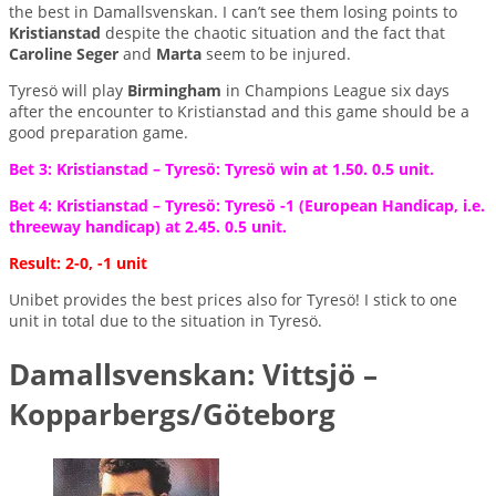
the best in Damallsvenskan. I can’t see them losing points to
Kristianstad
despite the chaotic situation and the fact that
Caroline Seger
and
Marta
seem to be injured.
Tyresö will play
Birmingham
in Champions League six days
after the encounter to Kristianstad and this game should be a
good preparation game.
Bet 3: Kristianstad – Tyresö: Tyresö win at 1.50. 0.5 unit.
Bet 4: Kristianstad – Tyresö: Tyresö -1 (European Handicap, i.e.
threeway handicap) at 2.45. 0.5 unit.
Result: 2-0, -1 unit
Unibet provides the best prices also for Tyresö! I stick to one
unit in total due to the situation in Tyresö.
Damallsvenskan: Vittsjö –
Kopparbergs/Göteborg