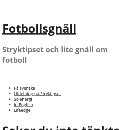
Gå
till
innehåll
Fotbollsgnäll
Stryktipset och lite gnäll om
fotboll
På svenska
Utdelning på Stryktipset
Solenergi
In English
Lifeedge