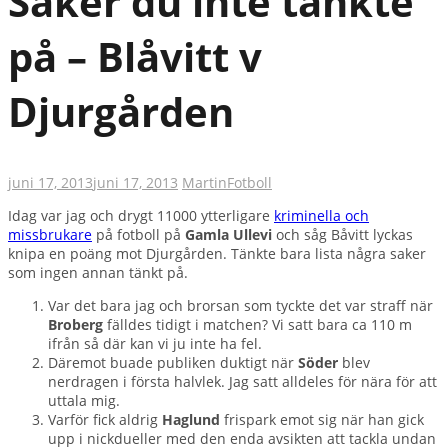
Saker du inte tänkte
på – Blåvitt v
Djurgården
juni 17, 2013
juni 17, 2013
Martin
Fotboll
Idag var jag och drygt 11000 ytterligare
kriminella och
missbrukare
på fotboll på
Gamla Ullevi
och såg Båvitt
lyckas
knipa en poäng mot Djurgården. Tänkte bara lista några saker
som ingen annan tänkt på.
Var det bara jag och brorsan som tyckte det var straff när
Broberg
fälldes tidigt i matchen? Vi satt bara ca 110 m
ifrån så där kan vi ju inte ha fel.
Däremot buade publiken duktigt när
Söder
blev
nerdragen i första halvlek. Jag satt alldeles för nära för att
uttala mig.
Varför fick aldrig
Haglund
frispark emot sig när han gick
upp i nickdueller med den enda avsikten att tackla undan