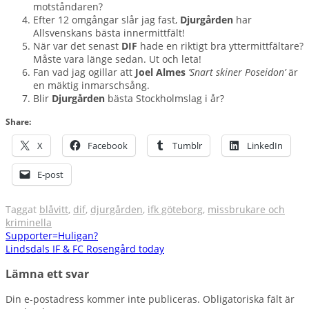
motståndaren?
Efter 12 omgångar slår jag fast,
Djurgården
har
Allsvenskans bästa innermittfält!
När var det senast
DIF
hade en riktigt bra yttermittfältare?
Måste vara länge sedan. Ut och leta!
Fan vad jag ogillar att
Joel Almes
’Snart skiner Poseidon’
är
en mäktig inmarschsång.
Blir
Djurgården
bästa Stockholmslag i år?
Share:
X
Facebook
Tumblr
LinkedIn
E-post
Taggat
blåvitt
,
dif
,
djurgården
,
ifk göteborg
,
missbrukare och
kriminella
Inläggsnavigering
Supporter=Huligan?
Lindsdals IF & FC Rosengård today
Lämna ett svar
Din e-postadress kommer inte publiceras.
Obligatoriska fält är