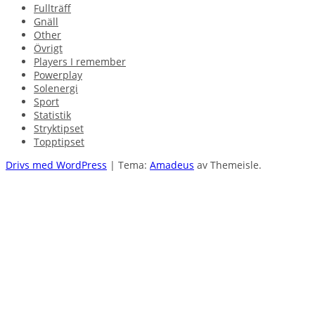
Fullträff
Gnäll
Other
Övrigt
Players I remember
Powerplay
Solenergi
Sport
Statistik
Stryktipset
Topptipset
Drivs med WordPress
|
Tema:
Amadeus
av Themeisle.