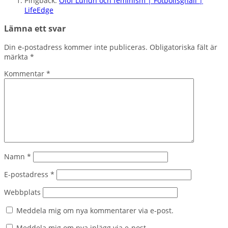
Pingback:
Olof Lundh och feminism | Fotbollsgnäll |
LifeEdge
Lämna ett svar
Din e-postadress kommer inte publiceras.
Obligatoriska fält är
märkta
*
Kommentar
*
Namn
*
E-postadress
*
Webbplats
Meddela mig om nya kommentarer via e-post.
Meddela mig om nya inlägg via e-post.