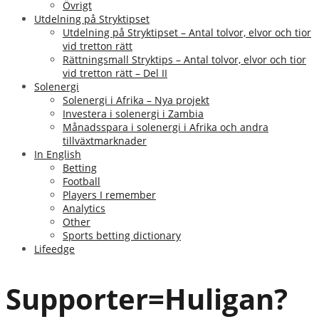
Övrigt
Utdelning på Stryktipset
Utdelning på Stryktipset – Antal tolvor, elvor och tior
vid tretton rätt
Rättningsmall Stryktips – Antal tolvor, elvor och tior
vid tretton rätt – Del II
Solenergi
Solenergi i Afrika – Nya projekt
Investera i solenergi i Zambia
Månadsspara i solenergi i Afrika och andra
tillväxtmarknader
In English
Betting
Football
Players I remember
Analytics
Other
Sports betting dictionary
Lifeedge
Supporter=Huligan?