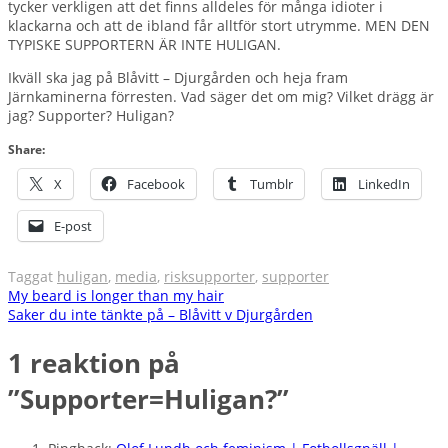
tycker verkligen att det finns alldeles för många idioter i
klackarna och att de ibland får alltför stort utrymme. MEN DEN
TYPISKE SUPPORTERN ÄR INTE HULIGAN.
Ikväll ska jag på Blåvitt – Djurgården och heja fram
Järnkaminerna förresten. Vad säger det om mig? Vilket drägg är
jag? Supporter? Huligan?
Share:
X
Facebook
Tumblr
LinkedIn
E-post
Taggat
huligan
,
media
,
risksupporter
,
supporter
Inläggsnavigering
My beard is longer than my hair
Saker du inte tänkte på – Blåvitt v Djurgården
1 reaktion på
”
Supporter=Huligan?
”