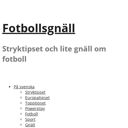
Gå
till
innehåll
Fotbollsgnäll
Stryktipset och lite gnäll om
fotboll
På svenska
Stryktipset
Europatipset
Topptipset
Powerplay
Fotboll
Sport
Gnäll