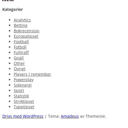
Kategorier
Analytics
Betting
Bokrecension
Europatipset
Football
Fotboll
Fullträff
Gnäll
Other
Övrigt
Players I remember
Powerplay
Solenergi
Sport
Statistik
Stryktipset
Topptipset
Drivs med WordPress
|
Tema:
Amadeus
av Themeisle.