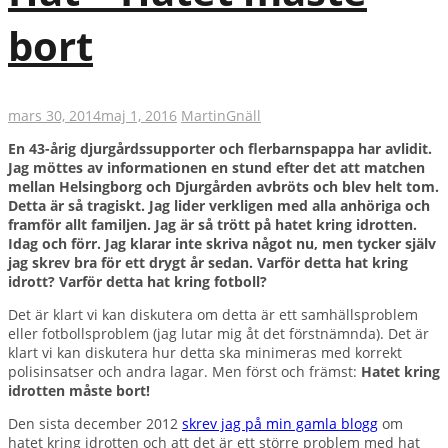
bort
mars 30, 2014
maj 1, 2016
Martin
Gnäll
En 43-årig djurgårdssupporter och flerbarnspappa har avlidit.
Jag möttes av informationen en stund efter det att matchen
mellan Helsingborg och Djurgården avbröts och blev helt tom.
Detta är så tragiskt. Jag lider verkligen med alla anhöriga och
framför allt familjen. Jag är så trött på hatet kring idrotten.
Idag och förr. Jag klarar inte skriva något nu, men tycker själv
jag skrev bra för ett drygt år sedan. Varför detta hat kring
idrott? Varför detta hat kring fotboll?
Det är klart vi kan diskutera om detta är ett samhällsproblem
eller fotbollsproblem (jag lutar mig åt det förstnämnda). Det är
klart vi kan diskutera hur detta ska minimeras med korrekt
polisinsatser och andra lagar. Men först och främst:
Hatet kring
idrotten måste bort!
Den sista december 2012
skrev jag på min gamla blogg
om
hatet kring idrotten och att det är ett större problem med hat