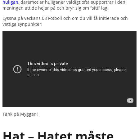
huligan
, däremot är huliganer väldigt ofta supportrar i den
meningen att de hejar på och bryr sig om ”sitt” lag.
Lyssna på veckans 08 Fotboll och om du vill få initierade och
vettiga synpunkter!
Tänk på Myggan!
Hat – Hatet måste