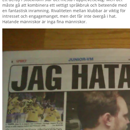
måste gå att kombinera ett vettigt språkbruk och beteende med
en fantastisk inramning. Rivaliteten mellan klubbar är viktig för
intresset och engagemanget, men det får inte övergå i hat.
Hatande människor är inga fina människor.