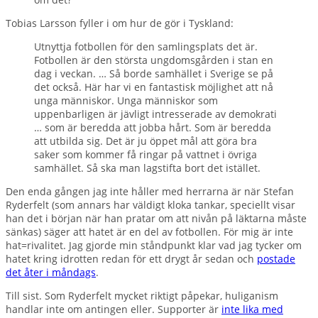
Tobias Larsson fyller i om hur de gör i Tyskland:
Utnyttja fotbollen för den samlingsplats det är.
Fotbollen är den största ungdomsgården i stan en
dag i veckan. … Så borde samhället i Sverige se på
det också. Här har vi en fantastisk möjlighet att nå
unga människor. Unga människor som
uppenbarligen är jävligt intresserade av demokrati
… som är beredda att jobba hårt. Som är beredda
att utbilda sig. Det är ju öppet mål att göra bra
saker som kommer få ringar på vattnet i övriga
samhället. Så ska man lagstifta bort det istället.
Den enda gången jag inte håller med herrarna är när Stefan
Ryderfelt (som annars har väldigt kloka tankar, speciellt visar
han det i början när han pratar om att nivån på läktarna måste
sänkas) säger att hatet är en del av fotbollen. För mig är inte
hat=rivalitet. Jag gjorde min ståndpunkt klar vad jag tycker om
hatet kring idrotten redan för ett drygt år sedan och
postade
det åter i måndags
.
Till sist. Som Ryderfelt mycket riktigt påpekar, huliganism
handlar inte om antingen eller. Supporter är
inte lika med