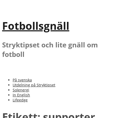
Gå
till
innehåll
Fotbollsgnäll
Stryktipset och lite gnäll om
fotboll
På svenska
Utdelning på Stryktipset
Solenergi
In English
Lifeedge
Etikett:
supporter