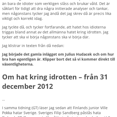
än bara de idioter som verkligen slåss och brukar våld. Det är
såklart för tidigt att dra några initierade analyser och tankar,
men någonstans tycker jag ändå det jag skrev då är precis lika
viktigt och korrekt idag.
Jag tyckte då, och tycker fortfarande, att hatet hos idioterna
triggas bland annat av det allmänna hatet kring idrotten. Jag
tycker att ska vi börja någonstans ska vi börja där.
Jag klistrar in texten från då nedan:
Jag började det gamla inlägget om Julius Hudacek och om hur
bra han egentligen är. Klipper bort det så vi kommer direkt till
väsentligheterna.
Om hat kring idrotten – från 31
december 2012
…
I samma tidning (GT) läser jag sedan att Finlands junior Ville
Pokka hatar Sverige. Sveriges Filip Sandberg påstås hata