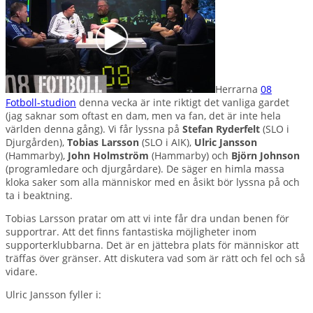
Herrarna
08
Fotboll-studion
denna vecka är inte riktigt det vanliga gardet
(jag saknar som oftast en dam, men va fan, det är inte hela
världen denna gång). Vi får lyssna på
Stefan Ryderfelt
(SLO i
Djurgården),
Tobias Larsson
(SLO i AIK),
Ulric Jansson
(Hammarby),
John Holmström
(Hammarby) och
Björn Johnson
(programledare och djurgårdare). De säger en himla massa
kloka saker som alla människor med en åsikt bör lyssna på och
ta i beaktning.
Tobias Larsson pratar om att vi inte får dra undan benen för
supportrar. Att det finns fantastiska möjligheter inom
supporterklubbarna. Det är en jättebra plats för människor att
träffas över gränser. Att diskutera vad som är rätt och fel och så
vidare.
Ulric Jansson fyller i: