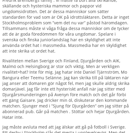
Fredrik Brembergs familj”. Vi måste få bort alla skrikande,
skällande och hysteriska mammor och pappor vid
ungdomsidrotten. Det är dessa människor som sätter
standarden för vad som är OK på idrottsläktaren. Detta är inget
Stockholmsproblem som ”vem det nu var” påstod häromdagen.
Tillsammans måste vi våga fråga dessa människor om de tycker
att de är goda föredömmen för våra ungdomar. Spelare i
svenska och finska juniorlandslag har en skyldighet att inte
använda ordet hat i massmedia. Massmedia har en skyldighet
att inte skrika ut ordet hat.
Rivaliteten mellan Sverige och Finland, Djurgården och AIK,
Malmö och Helsingborg är stor och viktig. Men är verkligen
rivalitet=hat? Inte för mig. Jag hatar inte Daniel Tjärnström, Mo
Bangura eller Teemu Selänne. Jag kan skrika till på läktaren när
jag anser att domaren gör något fel, men jag skulle aldrig skrika
domarjävel. Jag får inte ett hysteriskt anfall när jag sitter med
Djurgårsmunderingen på Avenyn före match och det går förbi
ett gäng Gaisare. Jag dricker min öl, diskuterar den kommande
matchen. Sjunger med i ”Sjung för Djurgården” om jag sitter på
abonnerad pub. Går på matchen . Stöttar och hejar Djurgården.
Hatar inte.
Jag måste avsluta med att jag älskar att gå på fotboll i Sverige.
Ett derby i Stockholm slår det mesta i upplevelseväg. Men det