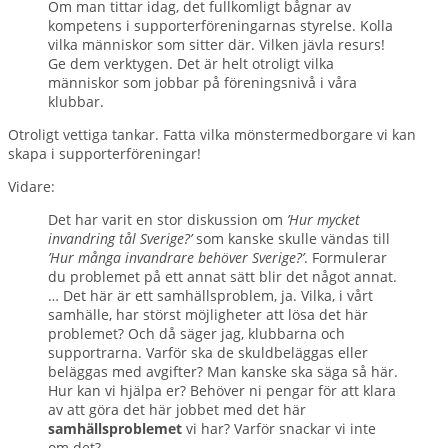
Om man tittar idag, det fullkomligt bågnar av
kompetens i supporterföreningarnas styrelse. Kolla
vilka människor som sitter där. Vilken jävla resurs!
Ge dem verktygen. Det är helt otroligt vilka
människor som jobbar på föreningsnivå i våra
klubbar.
Otroligt vettiga tankar. Fatta vilka mönstermedborgare vi kan
skapa i supporterföreningar!
Vidare:
Det har varit en stor diskussion om
’Hur mycket
invandring tål Sverige?’
som kanske skulle vändas till
’Hur många invandrare behöver Sverige?’
. Formulerar
du problemet på ett annat sätt blir det något annat.
… Det här är ett samhällsproblem, ja. Vilka, i vårt
samhälle, har störst möjligheter att lösa det här
problemet? Och då säger jag, klubbarna och
supportrarna. Varför ska de skuldbeläggas eller
beläggas med avgifter? Man kanske ska säga så här.
Hur kan vi hjälpa er? Behöver ni pengar för att klara
av att göra det här jobbet med det här
samhällsproblemet
vi har? Varför snackar vi inte
om det?