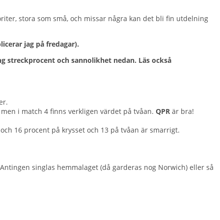
oriter, stora som små, och missar några kan det bli fin utdelning
cerar jag på fredagar).
ring streckprocent och sannolikhet nedan. Läs också
er.
 men i match 4 finns verkligen värdet på tvåan.
QPR
är bra!
 och 16 procent på krysset och 13 på tvåan är smarrigt.
ll. Antingen singlas hemmalaget (då garderas nog Norwich) eller så