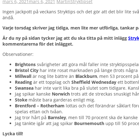
mars 6, 2021
mars 6, 2021
Martin
Stryktipset
Ingen jackpott på veckans Stryktips och det gör att det blir lite 
ändå.
Varje torsdag skriver jag tidiga, men lite mer utförliga, tankar 
Är du ny på sidan tycker jag att du ska titta på mitt inlägg
Stry
kommentarerna för det inlägget.
Observationer:
Brightons
svårigheter att göra mål faller inte stryktipsspe
Bristol City
har inte rosat marknaden på länge (trots några 
Millwall
är nog lite bättre än
Blackburn
, men 53 procent på 
Reading
är ett topplag och
Sheffield Wednesday
ett botten
Swansea
har inte varit lika bra på slutet som tidigare. Kan
Jag spikar kanske
Norwich
trots att de streckas snuskigt hår
Stoke
måste bara garderas enligt mig.
Brentford – Rotherham
lottas och det förändrar såklart för
spelas ettan och tvåan.
Jag tror hårt på
Barnsley
, men till 70 procent ska de kanske 
Jag tänkte igår att jag spikar
Bournemouth
upp till 50 proc
Lycka till!