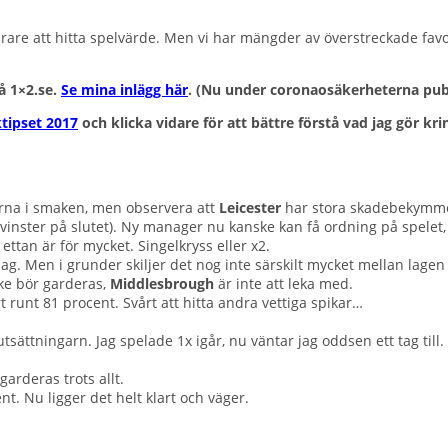
svårare att hitta spelvärde. Men vi har mängder av överstreckade fav
på 1×2.se.
Se mina inlägg här
.
(Nu under coronaosäkerheterna publi
ktipset 2017
och klicka vidare för att bättre förstå vad jag gör k
larna i smaken, men observera att
Leicester
har stora skadebekymm
vinster på slutet). Ny manager nu kanske kan få ordning på spelet,
ettan är för mycket. Singelkryss eller x2.
lag. Men i grunder skiljer det nog inte särskilt mycket mellan lagen
ske bör garderas,
Middlesbrough
är inte att leka med.
t runt 81 procent. Svårt att hitta andra vettiga spikar…
utsättningarn. Jag spelade 1x igår, nu väntar jag oddsen ett tag ti
garderas trots allt.
ent. Nu ligger det helt klart och väger.