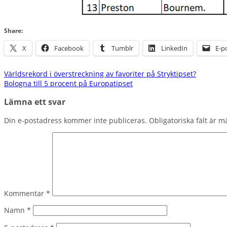
Share:
X
Facebook
Tumblr
LinkedIn
E-p
Inläggsnavigering
Världsrekord i överstreckning av favoriter på Stryktipset?
Bologna till 5 procent på Europatipset
Lämna ett svar
Din e-postadress kommer inte publiceras.
Obligatoriska fält är 
Kommentar
*
Namn
*