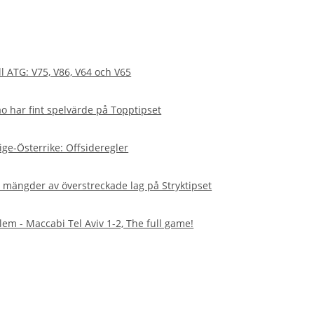
l ATG: V75, V86, V64 och V65
ao har fint spelvärde på Topptipset
ige-Österrike: Offsideregler
av mängder av överstreckade lag på Stryktipset
lem - Maccabi Tel Aviv 1-2, The full game!