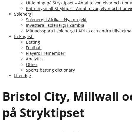
Utdelning på Stryktipset – Antal tolvor, elvor och tior v
Rättningsmall Stryktips – Antal tolvor, elvor och tior vid
Solenergi
Solenergi i Afrika – Nya projekt
Investera i solenergi i Zambia
Månadsspara i solenergi i Afrika och andra tillväxtm
In English
Betting
Football
Players I remember
Analytics
Other
Sports betting dictionary
Lifeedge
Bristol City, Millwall
på Stryktipset