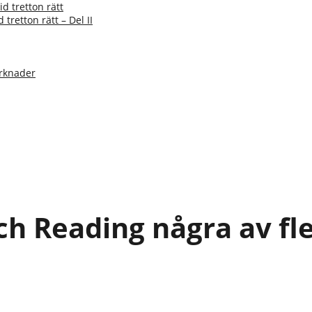
id tretton rätt
 tretton rätt – Del II
arknader
 och Reading några av f