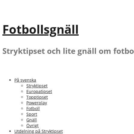
Gå
till
innehåll
Fotbollsgnäll
Stryktipset och lite gnäll om fotbo
På svenska
Stryktipset
Europatipset
Topptipset
Powerplay
Fotboll
Sport
Gnäll
Övrigt
Utdelning på Stryktipset