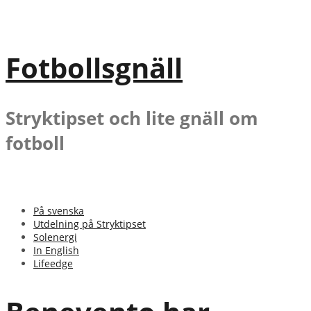
Gå
till
innehåll
Fotbollsgnäll
Stryktipset och lite gnäll om
fotboll
På svenska
Utdelning på Stryktipset
Solenergi
In English
Lifeedge