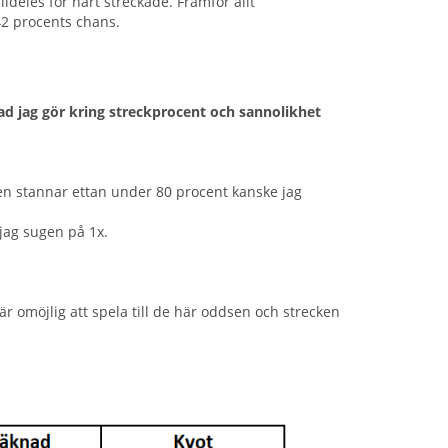
deles för hårt streckade. Framför allt
42 procents chans.
vad jag gör kring streckprocent och sannolikhet
men stannar ettan under 80 procent kanske jag
jag sugen på 1x.
 är omöjlig att spela till de här oddsen och strecken