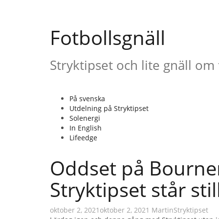
Gå
till
innehåll
Fotbollsgnäll
Stryktipset och lite gnäll om 
På svenska
Utdelning på Stryktipset
Solenergi
In English
Lifeedge
Oddset på Bournem
Stryktipset står stil
oktober 2, 2021
oktober 2, 2021
Martin
Stryktipset