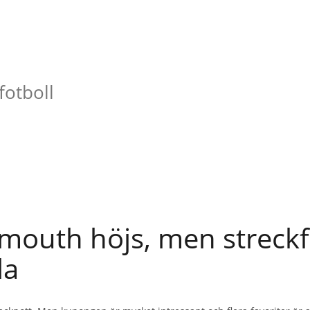
fotboll
outh höjs, men streckf
la