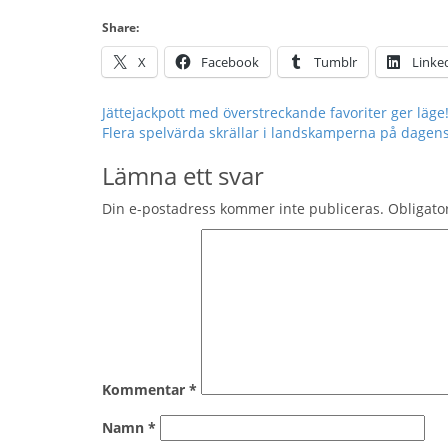
Share:
X
Facebook
Tumblr
Linke
Inläggsnavigering
Jättejackpott med överstreckande favoriter ger läge
Flera spelvärda skrällar i landskamperna på dagens
Lämna ett svar
Din e-postadress kommer inte publiceras.
Obligato
Kommentar
*
Namn
*