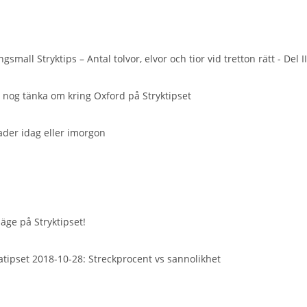
ngsmall Stryktips – Antal tolvor, elvor och tior vid tretton rätt - Del I
r nog tänka om kring Oxford på Stryktipset
ader idag eller imorgon
äge på Stryktipset!
tipset 2018-10-28: Streckprocent vs sannolikhet