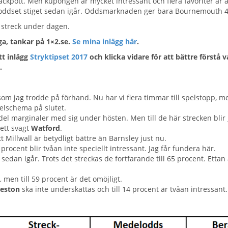
kpott. Men kupongen är mycket intressant och flera favoriter är all
t oddset stiget sedan igår. Oddsmarknaden ger bara Bournemouth 
h streck under dagen.
iga, tankar på 1×2.se.
Se mina inlägg här
.
tt inlägg
Stryktipset 2017
och klicka vidare för att bättre förstå 
.
 som jag trodde på förhand. Nu har vi flera timmar till spelstopp, 
spelschema på slutet.
del marginaler med sig under hösten. Men till de här strecken blir 
tt svagt
Watford
.
tt Millwall är betydligt bättre än Barnsley just nu.
7 procent blir tvåan inte speciellt intressant. Jag får fundera här.
t sedan igår. Trots det streckas de fortfarande till 65 procent. Ettan
, men till 59 procent är det omöjligt.
reston
ska inte underskattas och till 14 procent är tvåan intressant.