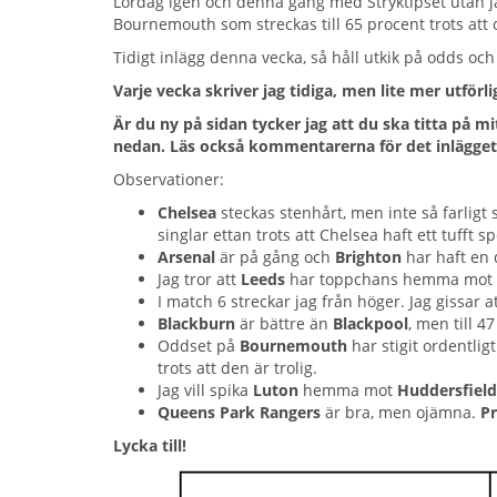
Lördag igen och denna gång med Stryktipset utan jac
Bournemouth som streckas till 65 procent trots at
Tidigt inlägg denna vecka, så håll utkik på odds oc
Varje vecka skriver jag tidiga, men lite mer utförl
Är du ny på sidan tycker jag att du ska titta på mi
nedan. Läs också kommentarerna för det inlägget
Observationer:
Chelsea
steckas stenhårt, men inte så farligt
singlar ettan trots att Chelsea haft ett tufft 
Arsenal
är på gång och
Brighton
har haft en 
Jag tror att
Leeds
har toppchans hemma mot e
I match 6 streckar jag från höger. Jag gissar a
Blackburn
är bättre än
Blackpool
, men till 4
Oddset på
Bournemouth
har stigit ordentlig
trots att den är trolig.
Jag vill spika
Luton
hemma mot
Huddersfield
Queens Park Rangers
är bra, men ojämna.
P
Lycka till!