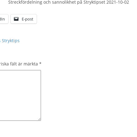
Streckfördelning och sannolikhet på Stryktipset 2021-10-02
dIn
E-post
!
 Stryktips
riska fält är märkta
*