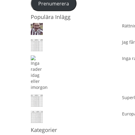
Prenumerera
Populära Inlägg
Rättni
Jag få
Inga r
Superl
Europa
Kategorier