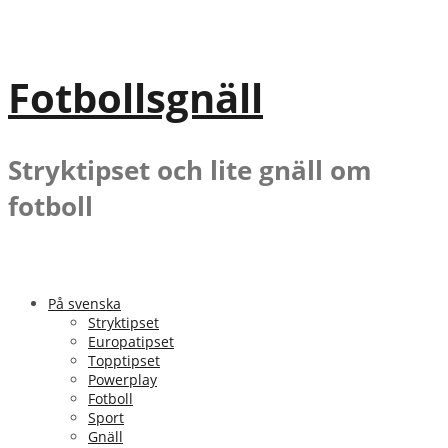
Gå
till
innehåll
Fotbollsgnäll
Stryktipset och lite gnäll om
fotboll
På svenska
Stryktipset
Europatipset
Topptipset
Powerplay
Fotboll
Sport
Gnäll