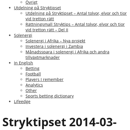
Övrigt
Utdelning på Stryktipset
Utdelning på Stryktipset – Antal tolvor, elvor och tior
vid tretton rätt
Rättningsmall Stryktips – Antal tolvor, elvor och tior
vid tretton rätt – Del II
Solenergi
Solenergi i Afrika – Nya projekt
Investera i solenergi i Zambia
Månadsspara i solenergi i Afrika och andra
tillväxtmarknader
In English
Betting
Football
Players I remember
Analytics
Other
Sports betting dictionary
Lifeedge
Stryktipset 2014-03-