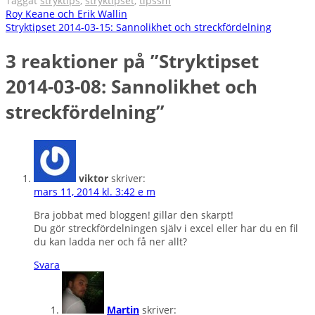
Taggat
stryktips
,
stryktipset
,
tipssm
Inläggsnavigering
Roy Keane och Erik Wallin
Stryktipset 2014-03-15: Sannolikhet och streckfördelning
3 reaktioner på ”
Stryktipset
2014-03-08: Sannolikhet och
streckfördelning
”
viktor
skriver:
mars 11, 2014 kl. 3:42 e m
Bra jobbat med bloggen! gillar den skarpt!
Du gör streckfördelningen själv i excel eller har du en fil
du kan ladda ner och få ner allt?
Svara
Martin
skriver: