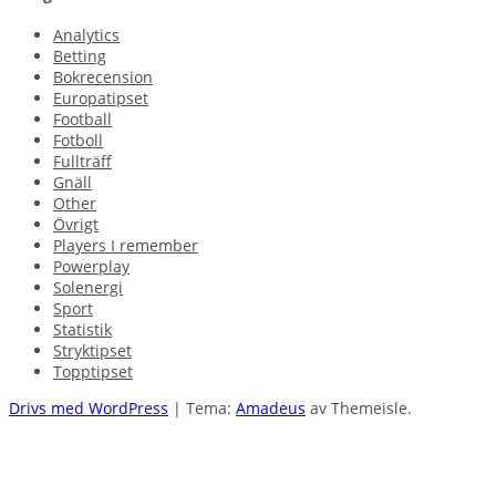
Analytics
Betting
Bokrecension
Europatipset
Football
Fotboll
Fullträff
Gnäll
Other
Övrigt
Players I remember
Powerplay
Solenergi
Sport
Statistik
Stryktipset
Topptipset
Drivs med WordPress
|
Tema:
Amadeus
av Themeisle.