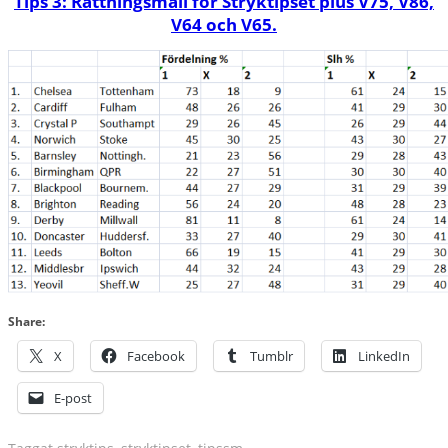
Tips 3: Rättningsmall för Stryktipset plus V75, V86,
V64 och V65.
Share:
X
Facebook
Tumblr
LinkedIn
E-post