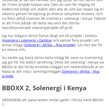
att Trines projekt hjälper alla. Dels de som får tillgång till
elektricitet billigt och stabilt, dels alla de som kan skapa sig en
inkomst genom försäljning av diverse solsystem etcetera. Och
nu finns alltså chansen att investera i solenergi i Kenya. Faktum
är att Trine påstår att detta ska vara det största
massfinansierade solenergiprojekt off-grid!
Jag har tidigare skrivit hyfsat långt om ett projekt i Zambia
(
Investera i solenergi i Zambia
) och samlat flera projekt i ett
annat inlägg (
Solenergi i Afrika – Nya projekt
). Läs mer där för
en massa info.
Nu tänkte jag börja skriva korta inlägg för varje ny investering
jag gör för lite bättre spridning. Detta om solenergi i Kenya via
BBOXX är det första enskilda inlägget och nedanstående är en
kopia av det sista i samlingsinlägget
Solenergi i Afrika – Nya
projekt
.
BBOXX 2, Solenergi i Kenya
OBSERVERA att själva texten nedan gäller i första hand BBOXX
1.