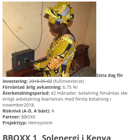
Sista dag för
investering:
2018-05-02
(fullinvesterat)
Förväntad årlig avkastning:
6.75 %!
Återbetalningsperiod:
42 månader, betalning förväntas ske
enligt avbetalning kvartalsvis med första betalning i
november2018.
Risknivå (A-D, A bäst):
A
Partner:
BBOXX
Projekttyp:
Hemsystem
BBOXX 1, Solenergi i Kenya