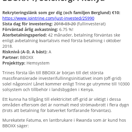
Rekryteringslänk som ger dig (och familjen Berglund) €10:
https://www.jointrine.com/just-invested/25990
Sista dag för investering:
2018-03-20
(fullinvesterat)
Förväntad årlig avkastning:
6.75 %!
Återbetalningsperiod:
42 månader, betalning förväntas ske
enligt avbetalning kvartalsvis med första betalning i oktober
2018.
Risknivå (A-D, A bäst):
A
Partner:
BBOXX
Projekttyp:
Hemsystem
Trines första lån till BBOXX är början till det största
massfinansierade investerifullinngsinitiativet inom (off-grid)
solel någonsin! Lånet kommer enligt Trine ge utrymme till 10300
solsystem och tillbehör i landsbygden i Kenya.
Ett kunna ha tillgång till elektricitet off-grid är viktigt i dessa
områden eftersom det är normalt med strömavbrott i flera dygn
(trots att betalning för bätverket fortfarande förväntas).
Murekatete Fatuma, en lantbrukare i Rwanda som är kund hos
BBOXX säger: