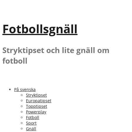
Gå
till
innehåll
Fotbollsgnäll
Stryktipset och lite gnäll om
fotboll
På svenska
Stryktipset
Europatipset
Topptipset
Powerplay
Fotboll
Sport
Gnäll