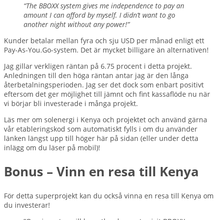
“The BBOXX system gives me independence to pay an
amount I can afford by myself. I didn’t want to go
another night without any power!”
Kunder betalar mellan fyra och sju USD per månad enligt ett
Pay-As-You.Go-system. Det är mycket billigare än alternativen!
Jag gillar verkligen räntan på 6.75 procent i detta projekt.
Anledningen till den höga räntan antar jag är den långa
återbetalningsperioden. Jag ser det dock som enbart positivt
eftersom det ger möjlighet till jämnt och fint kassaflöde nu när
vi börjar bli investerade i många projekt.
Läs mer om solenergi i Kenya och projektet och använd gärna
vår etableringskod som automatiskt fylls i om du använder
länken längst upp till höger här på sidan (eller under detta
inlägg om du läser på mobil)!
Bonus – Vinn en resa till Kenya
För detta superprojekt kan du också vinna en resa till Kenya om
du investerar!