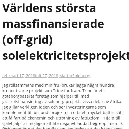
Världens största
massfinansierade
(off-grid)
solelektricitetsprojek
februari 17, 2018
juli 27, 2018
Martin
Solenergi
Jag (tillsammans med min fru) brukar lägga några hundra
kronor i varje projekt som Trine tar fram. Trine är ett
göteborgbaserat företag som hjälper till med
gräsrotsfinansiering av solenergiprojekt i vissa delar av Afrika.
Jag gillar verkligen idéen och ser investeringarna som
komplement till biståndsprojekt och ofta ett mycket bättre sätt
att få fart på ekonomin och utrotning av fattigdom . ”Hjälp till
självhjälp” är möjligen ett lite negativt laddat begrepp, men lik
förbannat är det det handlar om. Jag tycker att det känns som