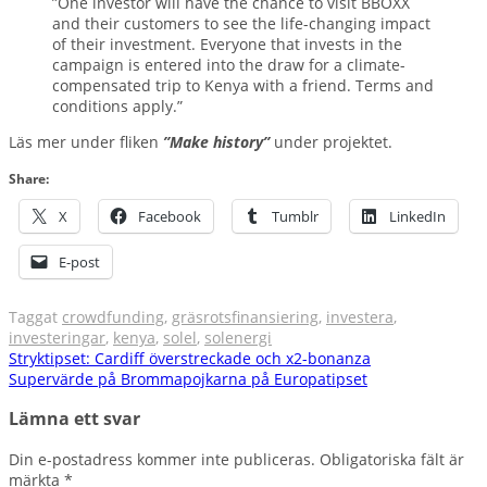
”One investor will have the chance to visit BBOXX
and their customers to see the life-changing impact
of their investment. Everyone that invests in the
campaign is entered into the draw for a climate-
compensated trip to Kenya with a friend. Terms and
conditions apply.”
Läs mer under fliken
”Make history”
under projektet.
Share:
X
Facebook
Tumblr
LinkedIn
E-post
Taggat
crowdfunding
,
gräsrotsfinansiering
,
investera
,
investeringar
,
kenya
,
solel
,
solenergi
Inläggsnavigering
Stryktipset: Cardiff överstreckade och x2-bonanza
Supervärde på Brommapojkarna på Europatipset
Lämna ett svar
Din e-postadress kommer inte publiceras.
Obligatoriska fält är
märkta
*