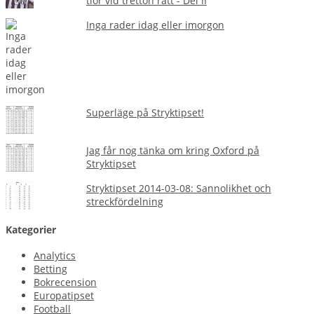
tior vid tretton rätt - Del II
Inga rader idag eller imorgon
Superläge på Stryktipset!
Jag får nog tänka om kring Oxford på
Stryktipset
Stryktipset 2014-03-08: Sannolikhet och
streckfördelning
Kategorier
Analytics
Betting
Bokrecension
Europatipset
Football