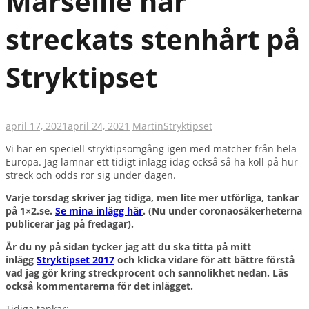
Marseille har
streckats stenhårt på
Stryktipset
april 17, 2021
april 24, 2021
Martin
Stryktipset
Vi har en speciell stryktipsomgång igen med matcher från hela
Europa. Jag lämnar ett tidigt inlägg idag också så ha koll på hur
streck och odds rör sig under dagen.
Varje torsdag skriver jag tidiga, men lite mer utförliga, tankar
på 1×2.se.
Se mina inlägg här
.
(Nu under coronaosäkerheterna
publicerar jag på fredagar).
Är du ny på sidan tycker jag att du ska titta på mitt
inlägg
Stryktipset 2017
och klicka vidare för att bättre förstå
vad jag gör kring streckprocent och sannolikhet nedan. Läs
också kommentarerna för det inlägget.
Tidiga tankar: