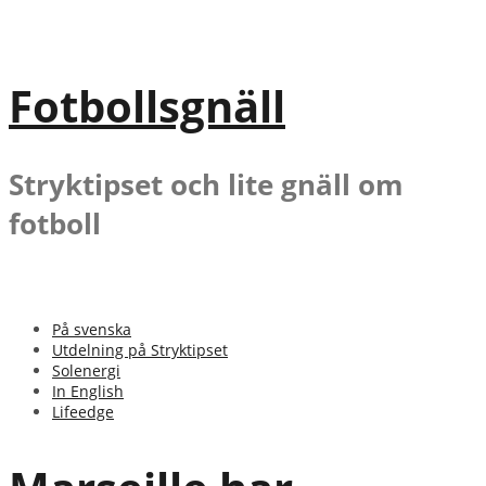
Gå
till
innehåll
Fotbollsgnäll
Stryktipset och lite gnäll om
fotboll
På svenska
Utdelning på Stryktipset
Solenergi
In English
Lifeedge