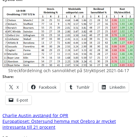
Streckfördelning och sannolikhet på Stryktipset 2021-04-17
Share:
X
Facebook
Tumblr
LinkedIn
E-post
Inläggsnavigering
Charlie Austin avstängd för QPR
Europatipset: Östersund hemma mot Örebro är mycket
intressanta till 21 procent