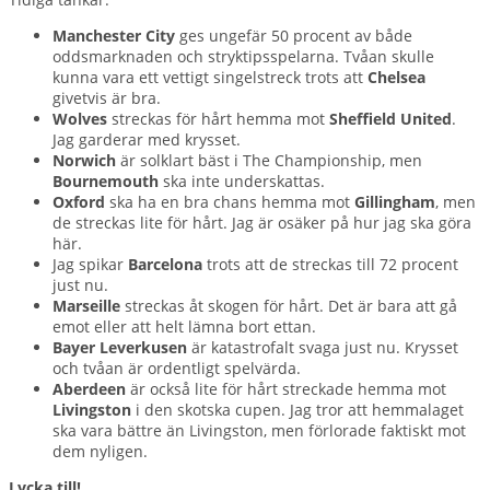
Manchester City
ges ungefär 50 procent av både
oddsmarknaden och stryktipsspelarna. Tvåan skulle
kunna vara ett vettigt singelstreck trots att
Chelsea
givetvis är bra.
Wolves
streckas för hårt hemma mot
Sheffield United
.
Jag garderar med krysset.
Norwich
är solklart bäst i The Championship, men
Bournemouth
ska inte underskattas.
Oxford
ska ha en bra chans hemma mot
Gillingham
, men
de streckas lite för hårt. Jag är osäker på hur jag ska göra
här.
Jag spikar
Barcelona
trots att de streckas till 72 procent
just nu.
Marseille
streckas åt skogen för hårt. Det är bara att gå
emot eller att helt lämna bort ettan.
Bayer Leverkusen
är katastrofalt svaga just nu. Krysset
och tvåan är ordentligt spelvärda.
Aberdeen
är också lite för hårt streckade hemma mot
Livingston
i den skotska cupen. Jag tror att hemmalaget
ska vara bättre än Livingston, men förlorade faktiskt mot
dem nyligen.
Lycka till!