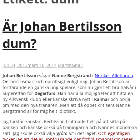
Är Johan Bertilsson
dum?
juli 24, 2013
mars 16, 2014
Martin
Gnäll
Johan Bertilsson
sågar
Nanne Bergstrand
i
Nerikes Allehanda
.
Oerhört osmart och oproffsigt enligt mig. Johan Bertilsson är
fortfarande en ganska ung spelare, som nu gjort ett bra halvår i
Superettan för
Degerfors
. Han har alla möjligheter att hitta en
ny Allsvensk klubb eller kanske skriva nytt i
Kalmar
och börja
om med den nya tränaren. Men att då öppet kritisera Nanne
Bergstrand är för mig helt idiotiskt.
Jag förstår känslan, Bertilsson tröttnade helt på att sitta på
bänken och kanske också på träningarna och Nannes monotona
sätt. Jag skulle också vilja
’gråta ut’
i det läget.
Och egentligen
tycker jag att det är uppfriskande när fotbollsmänniskor säger