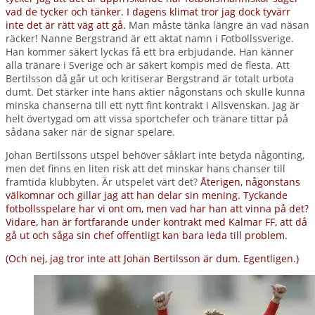
vad de tycker och tänker. I dagens klimat tror jag dock tyvärr
inte det är rätt väg att gå.
Man måste tänka längre än vad näsan
räcker! Nanne Bergstrand är ett aktat namn i Fotbollssverige.
Han kommer säkert lyckas få ett bra erbjudande. Han känner
alla tränare i Sverige och är säkert kompis med de flesta. Att
Bertilsson då går ut och kritiserar Bergstrand är totalt urbota
dumt. Det stärker inte hans aktier någonstans och skulle kunna
minska chanserna till ett nytt fint kontrakt i Allsvenskan. Jag är
helt övertygad om att vissa sportchefer och tränare tittar på
sådana saker när de signar spelare.
Johan Bertilssons utspel behöver såklart inte betyda någonting,
men det finns en liten risk att det minskar hans chanser till
framtida klubbyten. Är utspelet värt det?
Återigen, någonstans
välkomnar och gillar jag att han delar sin mening. Tyckande
fotbollsspelare har vi ont om, men vad har han att vinna på det?
Vidare, han är fortfarande under kontrakt med Kalmar FF, att då
gå ut och såga sin chef offentligt kan bara leda till problem.
(Och nej, jag tror inte att Johan Bertilsson är dum. Egentligen.)