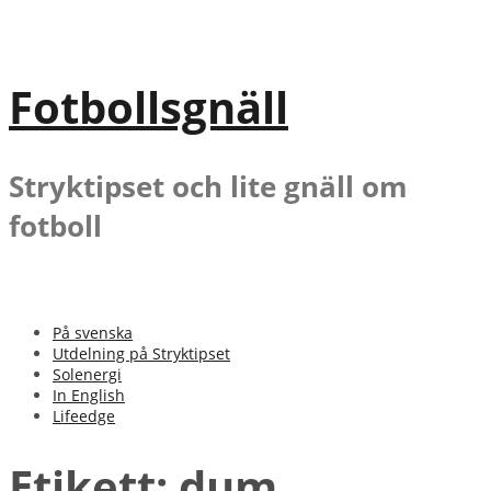
Gå
till
innehåll
Fotbollsgnäll
Stryktipset och lite gnäll om
fotboll
På svenska
Utdelning på Stryktipset
Solenergi
In English
Lifeedge
Etikett:
dum