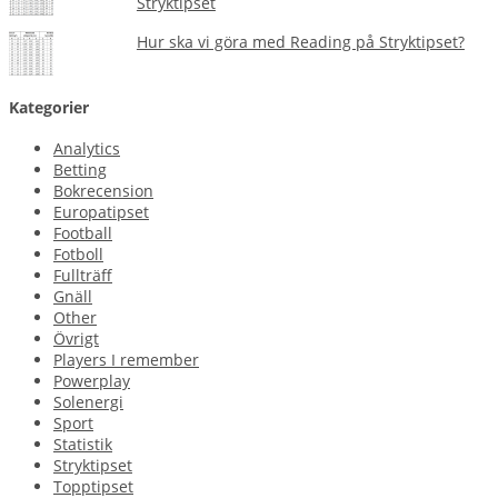
Stryktipset
Hur ska vi göra med Reading på Stryktipset?
Kategorier
Analytics
Betting
Bokrecension
Europatipset
Football
Fotboll
Fullträff
Gnäll
Other
Övrigt
Players I remember
Powerplay
Solenergi
Sport
Statistik
Stryktipset
Topptipset